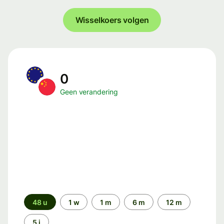
Wisselkoers volgen
0
Geen verandering
Periode
48 u
1 w
1 m
6 m
12 m
5 j