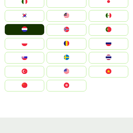
Italia
JA
Japan
South Korea
Malay
Mexico
Nederland
Norge
Portugal
Polska
România
Россия
Slovensko
Ruoŧŧa
ไทย
Türkiye
United States
Vietnam
中国
中國香港特別行政區