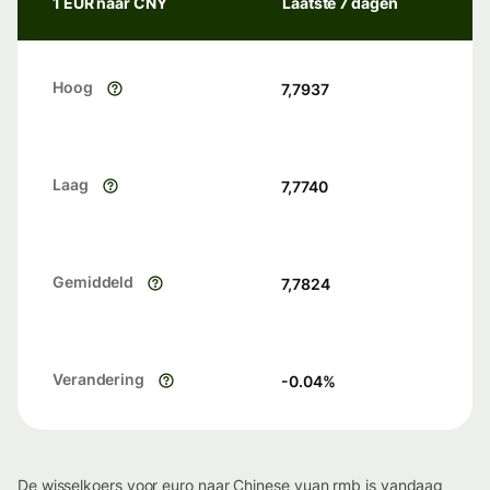
1 EUR naar CNY
Laatste 7 dagen
Hoog
7,7937
Laag
7,7740
Gemiddeld
7,7824
Verandering
-0.04
%
De wisselkoers voor euro naar Chinese yuan rmb is vandaag