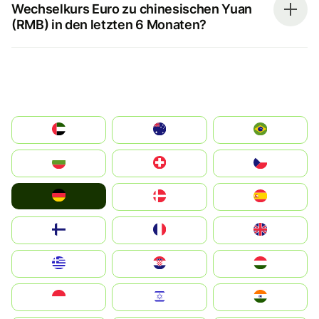
Wechselkurs Euro zu chinesischen Yuan
(RMB) in den letzten 6 Monaten?
الإمارات العربية المتحدة
Australia
Brazil
България
Switzerland
Czechia
Deutschland
Denmark
España
Suomi
France
United Kingdom
Greece
Hrvatska
Magyarország
Indonesia
Israel
India