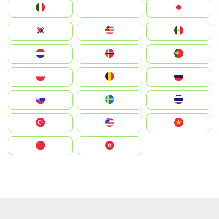
Italia
JA
Japan
South Korea
Malay
Mexico
Nederland
Norge
Portugal
Polska
România
Россия
Slovensko
Ruoŧŧa
ไทย
Türkiye
United States
Vietnam
中国
中國香港特別行政區