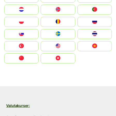
Nederland
Norge
Portugal
Polska
România
Россия
Slovensko
Ruoŧŧa
ไทย
Türkiye
United States
Vietnam
中国
中國香港特別行政區
Valutakurser: