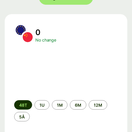
0
No change
Time
48T
1U
1M
6M
12M
period
5Å