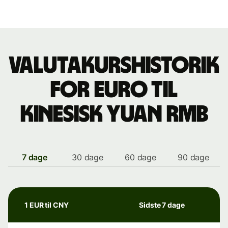
Valutakurshistorik
for euro til
Kinesisk yuan rmb
7 dage
30 dage
60 dage
90 dage
1 EUR til CNY
Sidste 7 dage