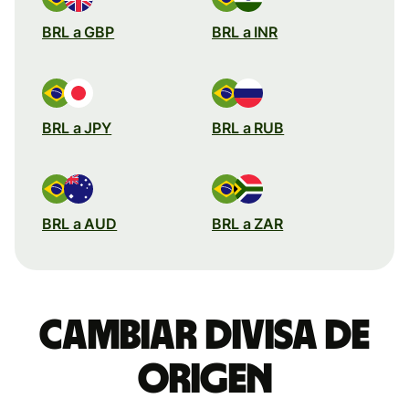
BRL a GBP
BRL a INR
BRL a JPY
BRL a RUB
BRL a AUD
BRL a ZAR
Cambiar divisa de
origen