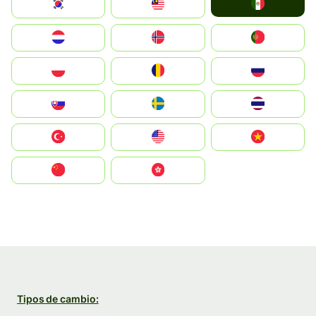
Mexico
South Korea
Malay
Nederland
Norge
Portugal
Polska
România
Россия
Slovensko
Ruoŧŧa
ไทย
Türkiye
United States
Vietnam
中国
中國香港特別行政區
Tipos de cambio: