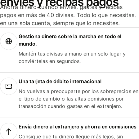
envíes y recibas pagos
Ahorra dinero cuando envíes, gastes y recibas
pagos en más de 40 divisas. Todo lo que necesitas,
en una sola cuenta, siempre que lo necesites.
Gestiona dinero sobre la marcha en todo el
mundo.
Mantén tus divisas a mano en un solo lugar y
conviértelas en segundos.
Una tarjeta de débito internacional
No vuelvas a preocuparte por los sobreprecios en
el tipo de cambio o las altas comisiones por
transacción cuando gastes en el extranjero.
Envía dinero al extranjero y ahorra en comisiones
Consigue que tu dinero llegue más lejos, sin