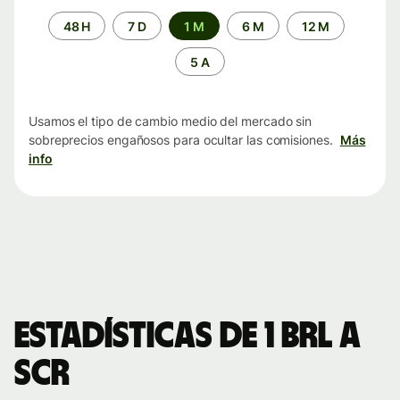
Periodo
48 H
7 D
1 M
6 M
12 M
de
tiempo
5 A
Usamos el tipo de cambio medio del mercado sin
sobreprecios engañosos para ocultar las comisiones.
Más
info
Estadísticas de 1 BRL a
SCR