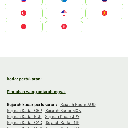
Türkiye
United States
Vietnam
中国
中國香港特別行政區
Kadar pertukaran:
Pindahan wang antarabangsa:
Sejarah kadar pertukaran:
Sejarah Kadar AUD
Sejarah Kadar GBP
Sejarah Kadar MXN
Sejarah Kadar EUR
Sejarah Kadar JPY
Sejarah Kadar CAD
Sejarah Kadar INR