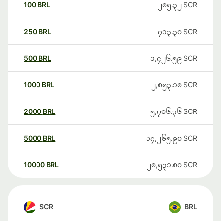
100
BRL
၂၈၅.၃၂
SCR
250
BRL
၇၁၃.၃၀
SCR
500
BRL
၁,၄၂၆.၅၉
SCR
1000
BRL
၂,၈၅၃.၁၈
SCR
2000
BRL
၅,၇၀၆.၃၆
SCR
5000
BRL
၁၄,၂၆၅.၉၀
SCR
10000
BRL
၂၈,၅၃၁.၈၀
SCR
SCR
BRL