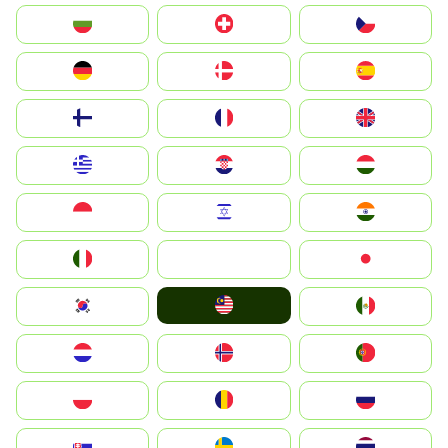
България
Switzerland
Czechia
Deutschland
Denmark
España
Suomi
France
United Kingdom
Greece
Hrvatska
Magyarország
Indonesia
Israel
India
Italia
JA
Japan
Malay
South Korea
Mexico
Nederland
Norge
Portugal
Polska
România
Россия
Slovensko
Ruoŧŧa
ไทย