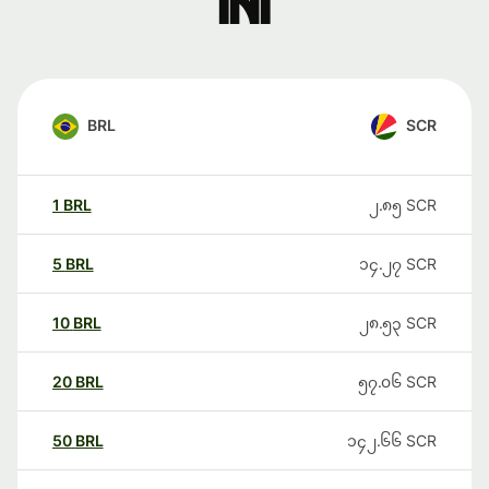
ini
BRL
SCR
1
BRL
၂.၈၅
SCR
5
BRL
၁၄.၂၇
SCR
10
BRL
၂၈.၅၃
SCR
20
BRL
၅၇.၀၆
SCR
50
BRL
၁၄၂.၆၆
SCR