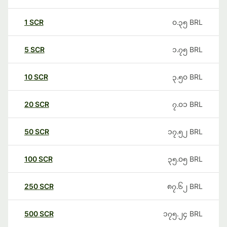
1
SCR
၀.၃၅
BRL
5
SCR
၁.၇၅
BRL
10
SCR
၃.၅၀
BRL
20
SCR
၇.၀၁
BRL
50
SCR
၁၇.၅၂
BRL
100
SCR
၃၅.၀၅
BRL
250
SCR
၈၇.၆၂
BRL
500
SCR
၁၇၅.၂၄
BRL