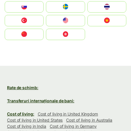
Slovensko
Ruoŧŧa
ไทย
Türkiye
United States
Vietnam
中国
中國香港特別行政區
Rate de schimb:
Transferuri internaționale de bani:
Cost of living:
Cost of living in United Kingdom
Cost of living in United States
Cost of living in Australia
Cost of living in India
Cost of living in Germany