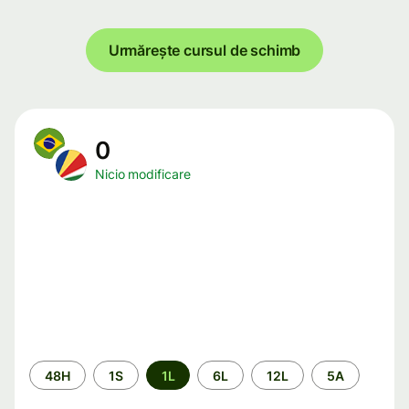
Urmărește cursul de schimb
0
Nicio modificare
Perioada
48H
1S
1L
6L
12L
5A