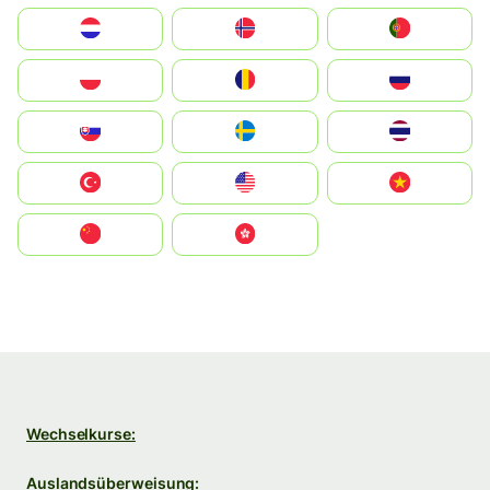
Nederland
Norge
Portugal
Polska
România
Россия
Slovensko
Ruoŧŧa
ไทย
Türkiye
United States
Vietnam
中国
中國香港特別行政區
Wechselkurse:
Auslandsüberweisung: