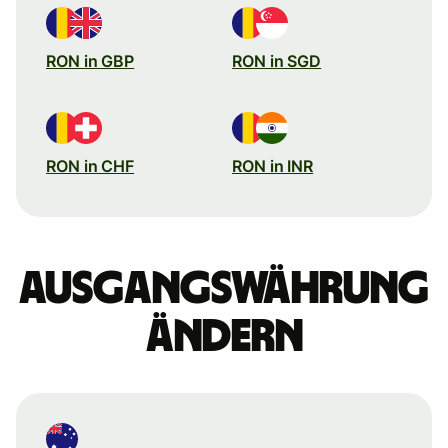
RON in GBP
RON in SGD
RON in CHF
RON in INR
Ausgangswährung
ändern