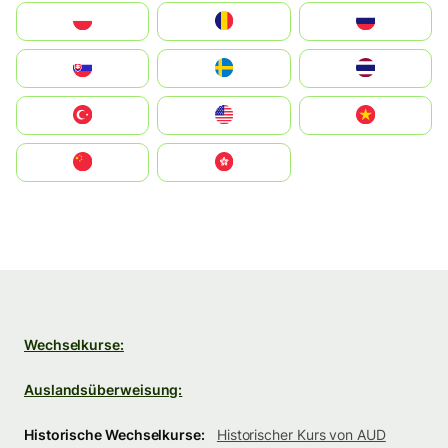
Polska
România
Россия
Slovensko
Ruoŧŧa
ไทย
Türkiye
United States
Vietnam
中国
中國香港特別行政區
Wechselkurse:
Auslandsüberweisung:
Historische Wechselkurse:
Historischer Kurs von AUD