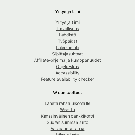
Yritys ja tiimi
Yritys ja tiimi
Turvallisuus
Lehdistö
Työpaikat
Palvelun tila
Sijoittajasuhteet
Affiliate-ohjelma ja kumppanuudet
Ohjekeskus
Accessibility
Feature availability checker
Wisen tuotteet
Lähetä rahaa ulkomaille
Wise-tili
Kansainvälinen pankkikortti
Suuren summan siirto
Vastaanota rahaa
Wise-alusta