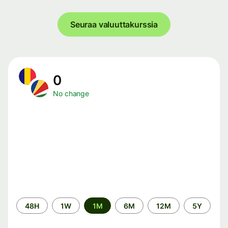
Seuraa valuuttakurssia
0
No change
Time
48H
1W
1M
6M
12M
5Y
period