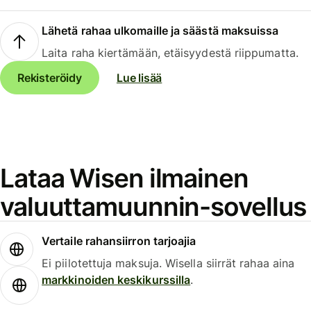
Lähetä rahaa ulkomaille ja säästä maksuissa
Laita raha kiertämään, etäisyydestä riippumatta.
Rekisteröidy
Lue lisää
Lataa Wisen ilmainen
valuuttamuunnin-sovellus
Vertaile rahansiirron tarjoajia
Ei piilotettuja maksuja. Wisella siirrät rahaa aina
markkinoiden keskikurssilla
.