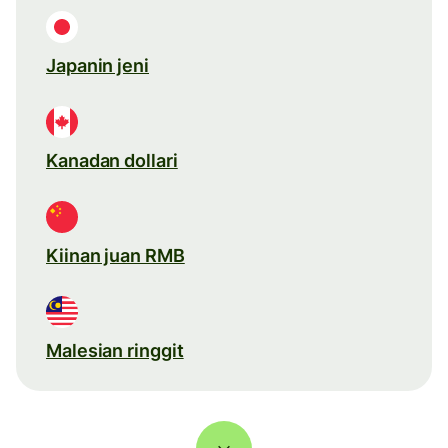
Japanin jeni
Kanadan dollari
Kiinan juan RMB
Malesian ringgit