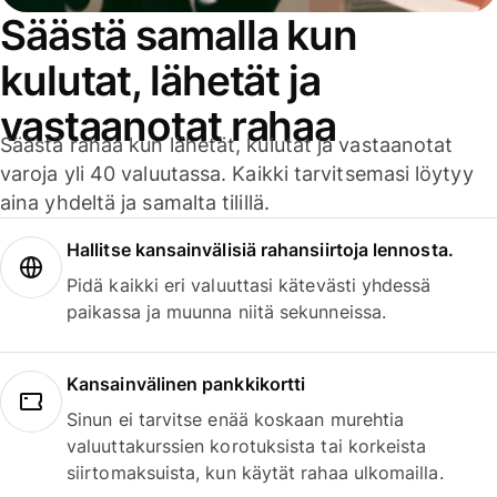
Säästä samalla kun
kulutat, lähetät ja
vastaanotat rahaa
Säästä rahaa kun lähetät, kulutat ja vastaanotat
varoja yli 40 valuutassa. Kaikki tarvitsemasi löytyy
aina yhdeltä ja samalta tilillä.
Hallitse kansainvälisiä rahansiirtoja lennosta.
Pidä kaikki eri valuuttasi kätevästi yhdessä
paikassa ja muunna niitä sekunneissa.
Kansainvälinen pankkikortti
Sinun ei tarvitse enää koskaan murehtia
valuuttakurssien korotuksista tai korkeista
siirtomaksuista, kun käytät rahaa ulkomailla.