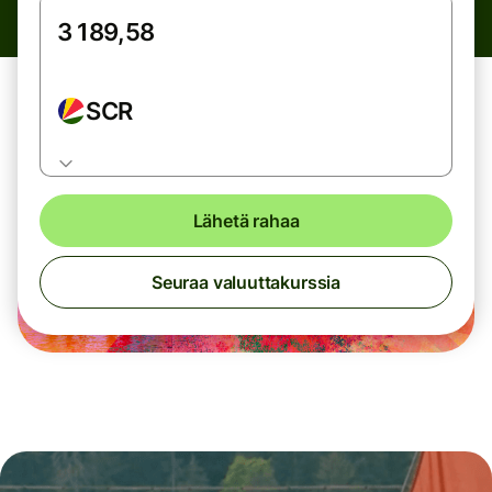
SCR
Lähetä rahaa
Seuraa valuuttakurssia