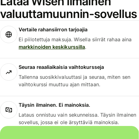
Lataa Wisen ilmainen
valuuttamuunnin-sovellus
Vertaile rahansiirron tarjoajia
Ei piilotettuja maksuja. Wisella siirrät rahaa aina
markkinoiden keskikurssilla
.
Seuraa reaaliaikaisia vaihtokursseja
Tallenna suosikkivaluuttasi ja seuraa, miten sen
vaihtokurssi muuttuu ajan mittaan.
Täysin ilmainen. Ei mainoksia.
Lataus onnistuu vain sekunneissa. Täysin ilmainen
sovellus, jossa ei ole ärsyttäviä mainoksia.