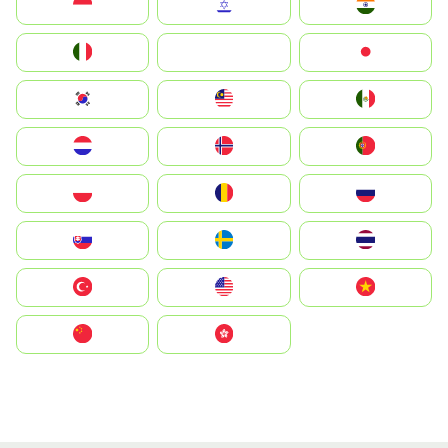
Indonesia
Israel
India
Italia
JA
Japan
South Korea
Malay
Mexico
Nederland
Norge
Portugal
Polska
România
Россия
Slovensko
Ruoŧŧa
ไทย
Türkiye
United States
Vietnam
中国
中國香港特別行政區