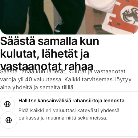
Säästä samalla kun
kulutat, lähetät ja
vastaanotat rahaa
Säästä rahaa kun lähetät, kulutat ja vastaanotat
varoja yli 40 valuutassa. Kaikki tarvitsemasi löytyy
aina yhdeltä ja samalta tilillä.
Hallitse kansainvälisiä rahansiirtoja lennosta.
Pidä kaikki eri valuuttasi kätevästi yhdessä
paikassa ja muunna niitä sekunneissa.