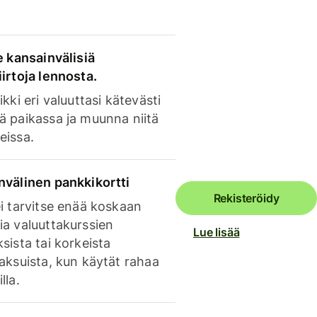
e kansainvälisiä
irtoja lennosta.
ikki eri valuuttasi kätevästi
ä paikassa ja muunna niitä
eissa.
nvälinen pankkikortti
Rekisteröidy
i tarvitse enää koskaan
ia valuuttakurssien
Lue lisää
sista tai korkeista
aksuista, kun käytät rahaa
lla.