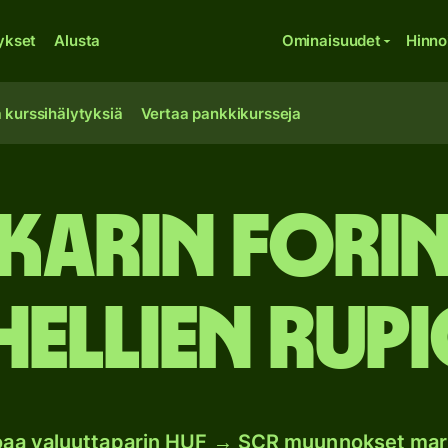
ykset
Alusta
Ominaisuudet
Hinno
 kurssihälytyksiä
Vertaa pankkikursseja
karin forin
hellien rupi
joaa valuuttaparin HUF → SCR muunnokset mar