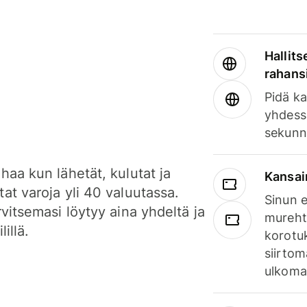
Hallits
rahansi
Pidä ka
yhdess
sekunn
haa kun lähetät, kulutat ja
Kansai
at varoja yli 40 valuutassa.
Sinun e
rvitsemasi löytyy aina yhdeltä ja
mureht
lillä.
korotuk
siirtom
ulkomai