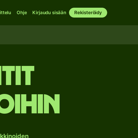
ittelu
Ohje
Kirjaudu sisään
Rekisteröidy
tit
oihin
kkinoiden