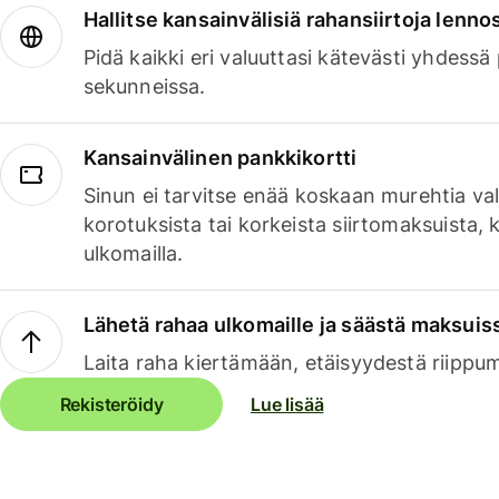
Hallitse kansainvälisiä rahansiirtoja lenno
Pidä kaikki eri valuuttasi kätevästi yhdessä
sekunneissa.
Kansainvälinen pankkikortti
Sinun ei tarvitse enää koskaan murehtia va
korotuksista tai korkeista siirtomaksuista,
ulkomailla.
Lähetä rahaa ulkomaille ja säästä maksuis
Laita raha kiertämään, etäisyydestä riippu
Rekisteröidy
Lue lisää