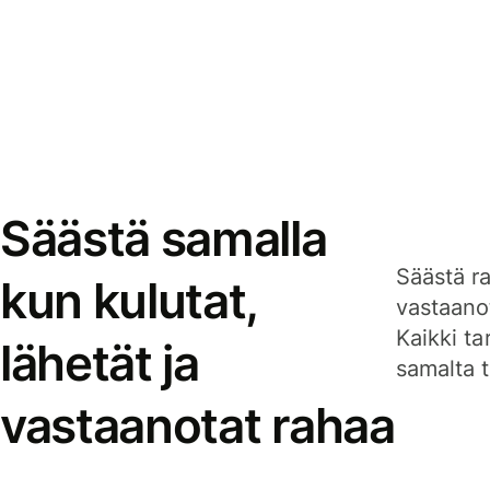
Säästä samalla
Säästä ra
kun kulutat,
vastaanot
Kaikki ta
lähetät ja
samalta ti
vastaanotat rahaa