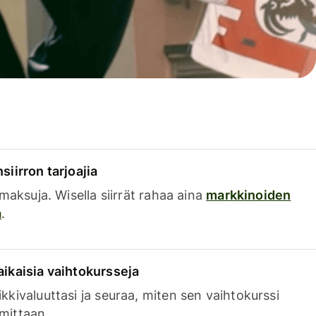
siirron tarjoajia
a maksuja. Wisella siirrät rahaa aina
markkinoiden
a
.
aikaisia vaihtokursseja
kkivaluuttasi ja seuraa, miten sen vaihtokurssi
mittaan.