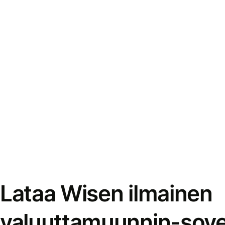
Lataa Wisen ilmainen
valuuttamuunnin-sove