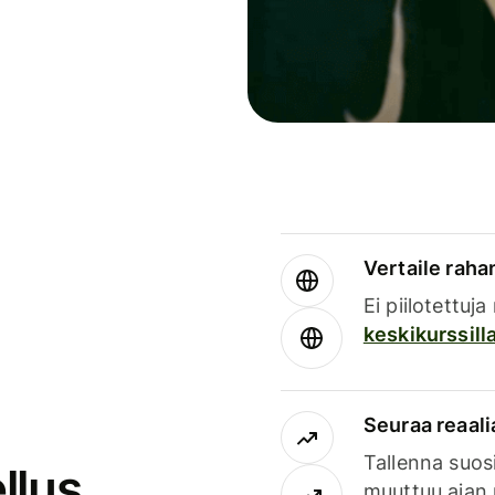
Vertaile rahan
Ei piilotettuj
keskikurssill
Seuraa reaali
Tallenna suosi
llus
muuttuu ajan 