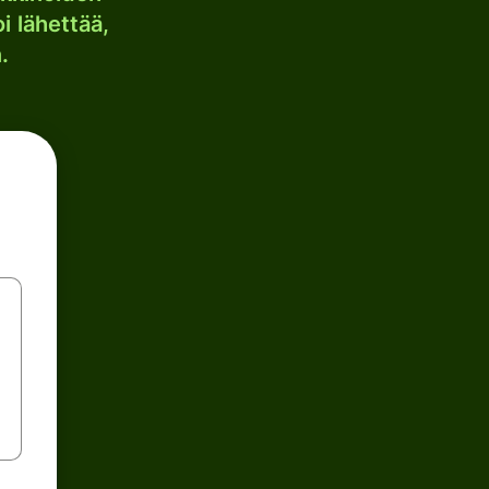
i lähettää,
.