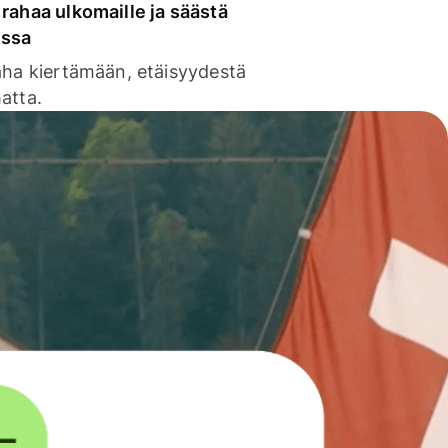
rahaa ulkomaille ja säästä
issa
aha kiertämään, etäisyydestä
atta.