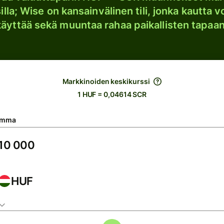
lla; Wise on kansainvälinen tili, jonka kautta vo
käyttää sekä muuntaa rahaa paikallisten tapaan
Markkinoiden keskikurssi
1 HUF = 0,04614 SCR
umma
HUF