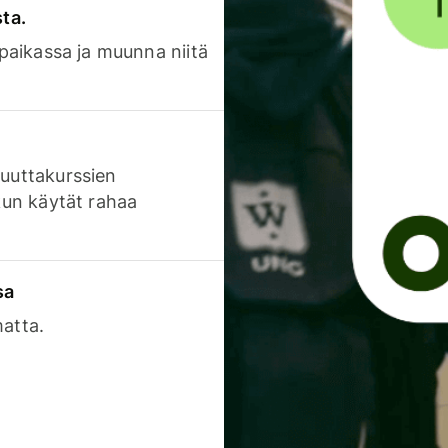
sta.
 paikassa ja muunna niitä
luuttakurssien
 kun käytät rahaa
sa
matta.