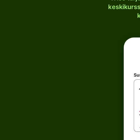
keskikurssi
S