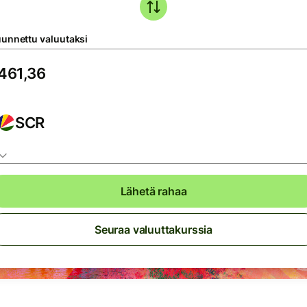
unnettu valuutaksi
SCR
Lähetä rahaa
Seuraa valuuttakurssia