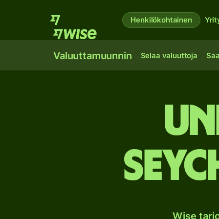
Henkilökohtainen
Yrit
Valuuttamuunnin
Selaa valuuttoja
Saa
Un
Seyc
Wise tar