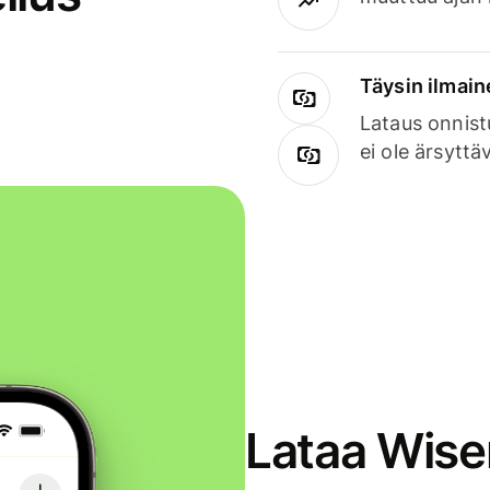
Täysin ilmain
Lataus onnist
ei ole ärsyttä
Lataa Wise