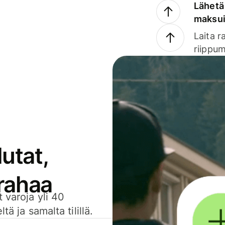
Lähetä 
maksu
Laita r
riippum
utat,
 rahaa
 varoja yli 40
ä ja samalta tilillä.