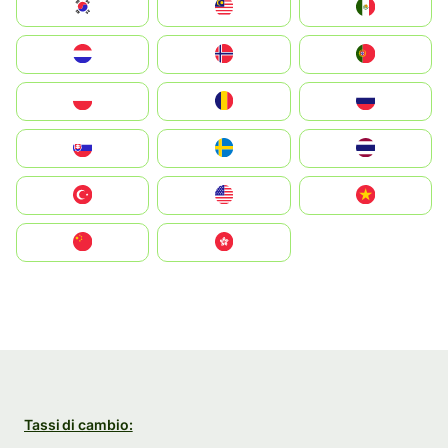
South Korea
Malay
Mexico
Nederland
Norge
Portugal
Polska
România
Россия
Slovensko
Ruoŧŧa
ไทย
Türkiye
United States
Vietnam
中国
中國香港特別行政區
Tassi di cambio: