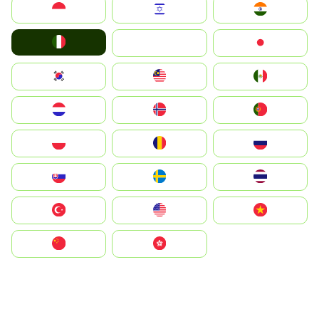
Indonesia
Israel
India
Italia
JA
Japan
South Korea
Malay
Mexico
Nederland
Norge
Portugal
Polska
România
Россия
Slovensko
Ruoŧŧa
ไทย
Türkiye
United States
Vietnam
中国
中國香港特別行政區