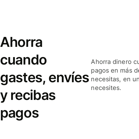
Ahorra
cuando
Ahorra dinero c
pagos en más de
gastes, envíes
necesitas, en u
necesites.
y recibas
pagos