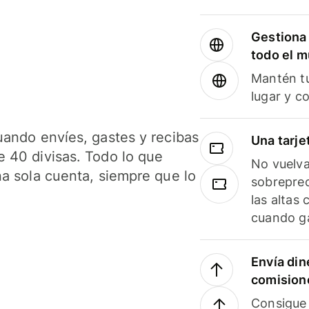
Gestiona 
todo el 
Mantén tu
lugar y c
uando envíes, gastes y recibas
Una tarje
 40 divisas. Todo lo que
No vuelva
na sola cuenta, siempre que lo
sobreprec
las altas
cuando ga
Envía din
comision
Consigue 