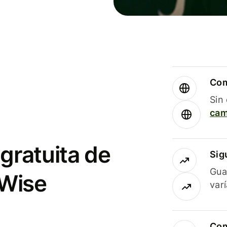
Com
Sin
cam
gratuita de
Sig
Gua
 Wise
var
Com