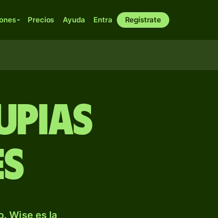
iones
Precios
Ayuda
Entra
Regístrate
upias
es
. Wise es la