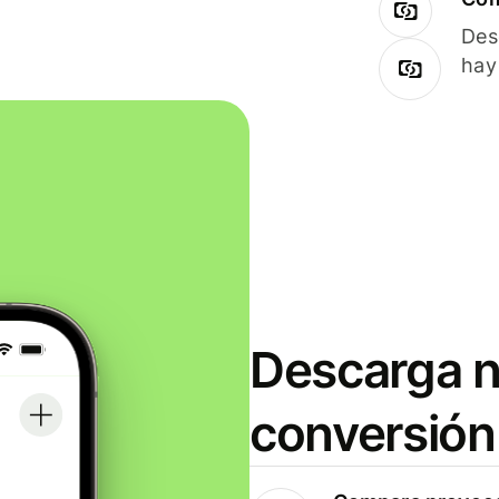
Des
hay
Descarga n
conversión