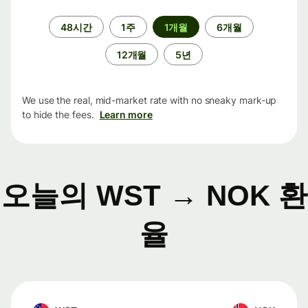
기
48시간
1주
1개월
6개월
간
12개월
5년
We use the real, mid-market rate with no sneaky mark-up
to hide the fees.
Learn more
오늘의 WST → NOK 환
율