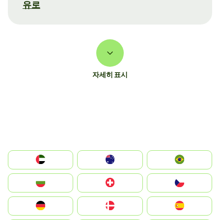
유로
자세히 표시
الإمارات العربية المتحدة
Australia
Brazil
България
Switzerland
Czechia
Deutschland
Denmark
España