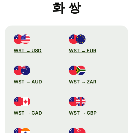
화 쌍
WST → USD
WST → EUR
WST → AUD
WST → ZAR
WST → CAD
WST → GBP