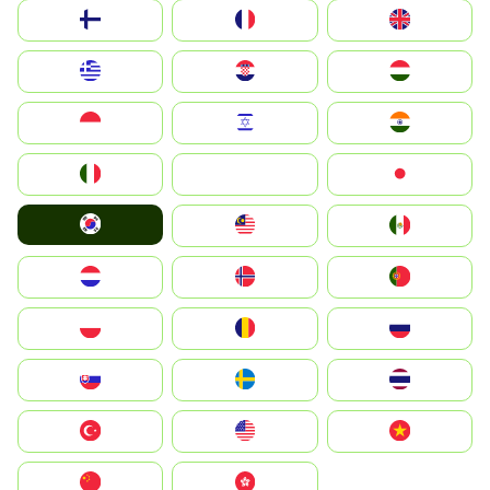
Suomi
France
United Kingdom
Greece
Hrvatska
Magyarország
Indonesia
Israel
India
Italia
JA
Japan
South Korea
Malay
Mexico
Nederland
Norge
Portugal
Polska
România
Россия
Slovensko
Ruoŧŧa
ไทย
Türkiye
United States
Vietnam
中国
中國香港特別行政區