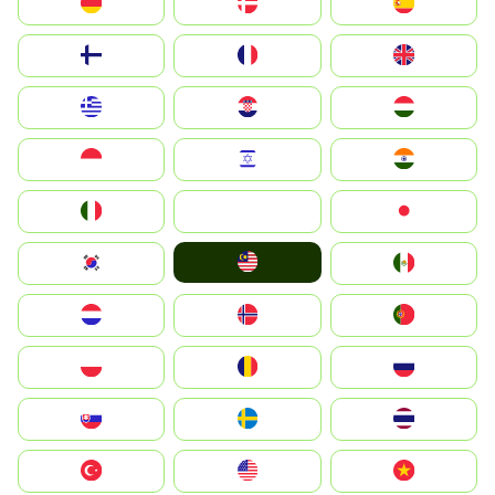
Deutschland
Denmark
España
Suomi
France
United Kingdom
Greece
Hrvatska
Magyarország
Indonesia
Israel
India
Italia
JA
Japan
Malay
South Korea
Mexico
Nederland
Norge
Portugal
Polska
România
Россия
Slovensko
Ruoŧŧa
ไทย
Türkiye
United States
Vietnam