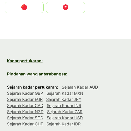
中国
中國香港特別行政區
Kadar pertukaran:
Pindahan wang antarabangsa:
Sejarah kadar pertukaran:
Sejarah Kadar AUD
Sejarah Kadar GBP
Sejarah Kadar MXN
Sejarah Kadar EUR
Sejarah Kadar JPY
Sejarah Kadar CAD
Sejarah Kadar INR
Sejarah Kadar NZD
Sejarah Kadar ZAR
Sejarah Kadar SGD
Sejarah Kadar USD
Sejarah Kadar CHF
Sejarah Kadar IDR