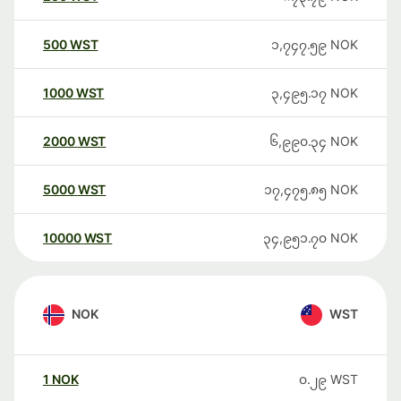
500
WST
၁,၇၄၇.၅၉
NOK
1000
WST
၃,၄၉၅.၁၇
NOK
2000
WST
၆,၉၉၀.၃၄
NOK
5000
WST
၁၇,၄၇၅.၈၅
NOK
10000
WST
၃၄,၉၅၁.၇၀
NOK
NOK
WST
1
NOK
၀.၂၉
WST