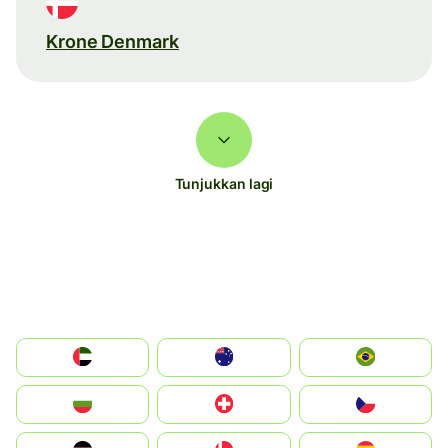
Krone Denmark
Tunjukkan lagi
الإمارات العربية المتحدة
Australia
Brazil
България
Switzerland
Czechia