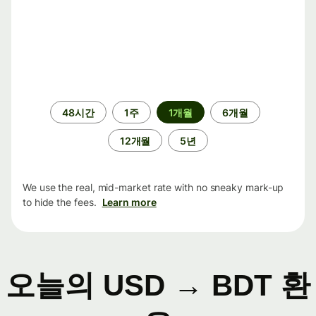
기
48시간
1주
1개월
6개월
간
12개월
5년
We use the real, mid-market rate with no sneaky mark-up
to hide the fees.
Learn more
오늘의 USD → BDT 환