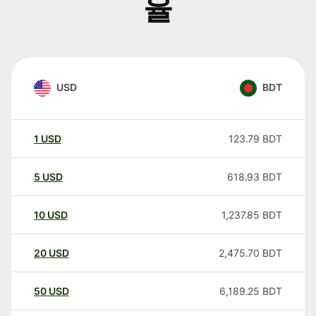
율
USD
BDT
1
USD
123.79
BDT
5
USD
618.93
BDT
10
USD
1,237.85
BDT
20
USD
2,475.70
BDT
50
USD
6,189.25
BDT