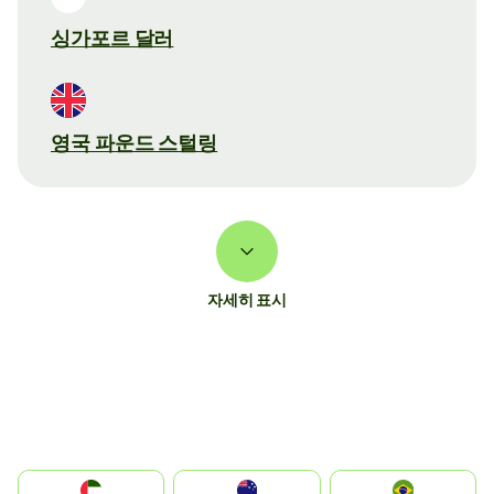
싱가포르 달러
영국 파운드 스털링
자세히 표시
الإمارات العربية المتحدة
Australia
Brazil