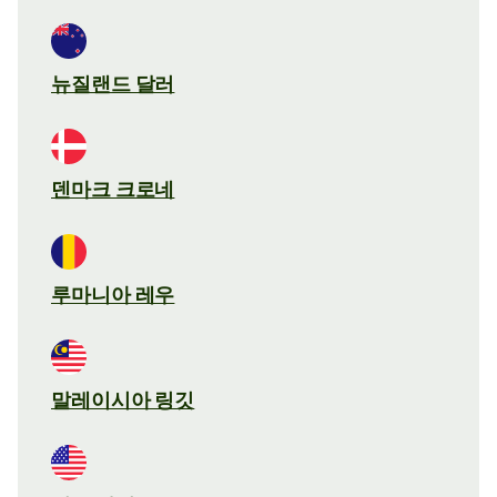
뉴질랜드 달러
덴마크 크로네
루마니아 레우
말레이시아 링깃