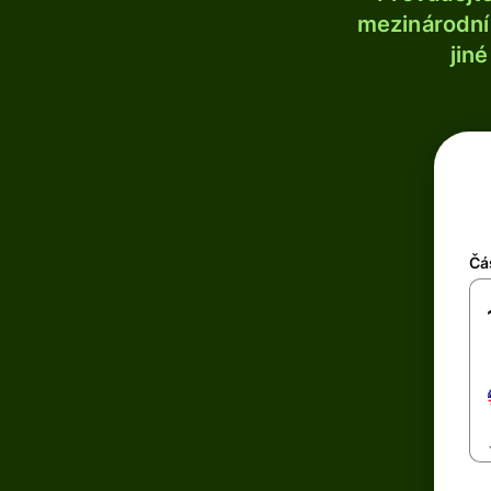
mezinárodní 
jin
Čá