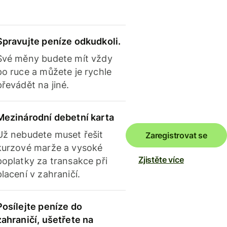
Spravujte peníze odkudkoli.
Své měny budete mít vždy
po ruce a můžete je rychle
převádět na jiné.
Mezinárodní debetní karta
Už nebudete muset řešit
Zaregistrovat se
kurzové marže a vysoké
Zjistěte více
poplatky za transakce při
placení v zahraničí.
Posílejte peníze do
zahraničí, ušetřete na