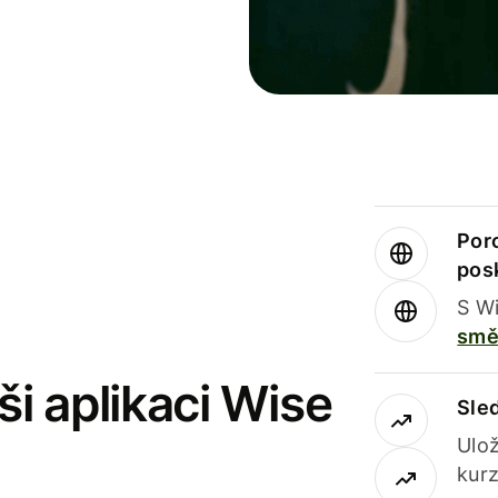
Por
pos
S Wi
smě
i aplikaci Wise
Sle
Ulož
kurz