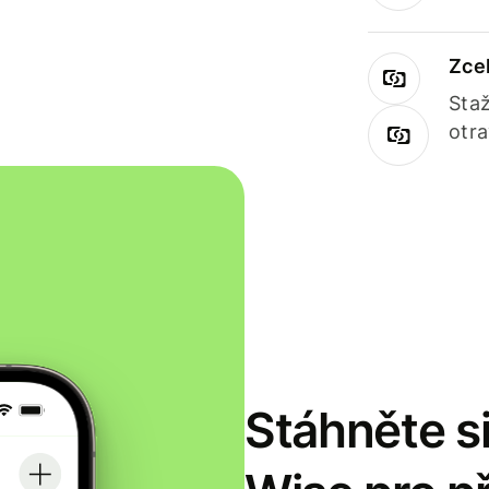
Zce
Staž
otr
Stáhněte si