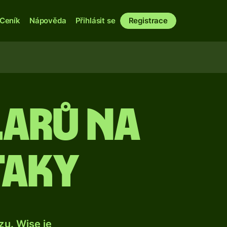
Ceník
Nápověda
Přihlásit se
Registrace
larů na
taky
u. Wise je