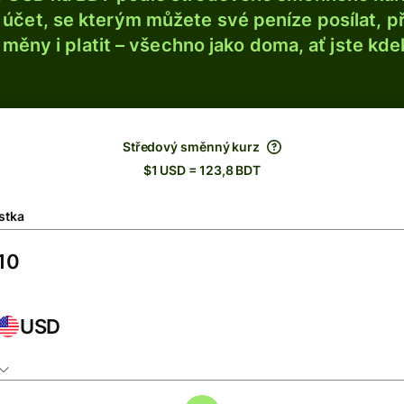
účet, se kterým můžete své peníze posílat, p
é měny i platit – všechno jako doma, ať jste kdek
Středový směnný kurz
$1 USD = 123,8 BDT
stka
USD