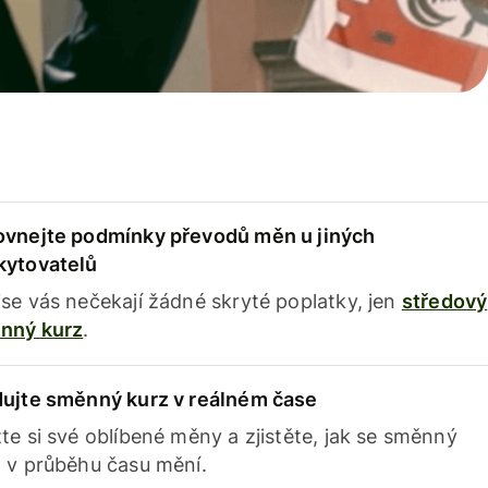
ovnejte podmínky převodů měn u jiných
kytovatelů
se vás nečekají žádné skryté poplatky, jen
středový
nný kurz
.
dujte směnný kurz v reálném čase
te si své oblíbené měny a zjistěte, jak se směnný
 v průběhu času mění.