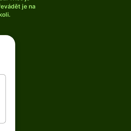
řevádět je na
oli.