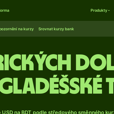
forma
Produkty
pozornění na kurzy
Srovnat kurzy bank
rických do
gladéšské 
e USD na BDT podle středového směnného kurz