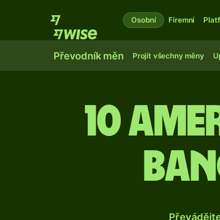
Osobní
Firemní
Plat
Převodník měn
Projít všechny měny
U
10 ame
ban
Převádějt