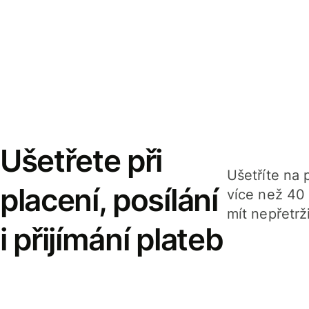
Ušetřete při
Ušetříte na p
placení, posílání
více než 40
mít nepřetrž
i přijímání plateb