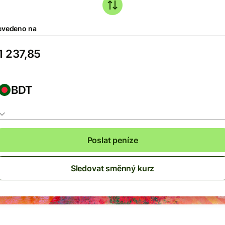
evedeno na
BDT
Poslat peníze
Sledovat směnný kurz