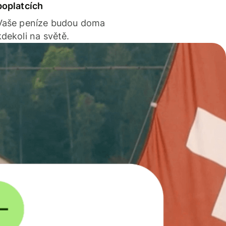
poplatcích
Vaše peníze budou doma
kdekoli na světě.