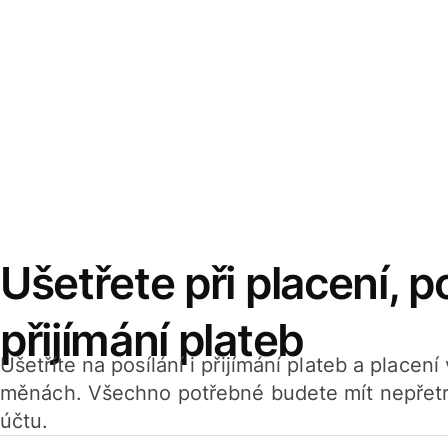
Ušetřete při placení, po
přijímání plateb
Ušetříte na posílání i přijímání plateb a placen
měnách. Všechno potřebné budete mít nepřetr
účtu.