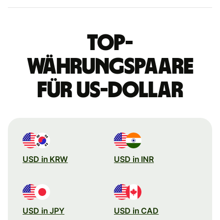
Top-
Währungspaare
für US-Dollar
USD in KRW
USD in INR
USD in JPY
USD in CAD