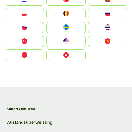
Polska
România
Россия
Slovensko
Ruoŧŧa
ไทย
Türkiye
United States
Vietnam
中国
中國香港特別行政區
Wechselkurse:
Auslandsüberweisung: