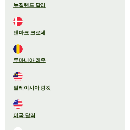
뉴질랜드 달러
덴마크 크로네
루마니아 레우
말레이시아 링깃
미국 달러