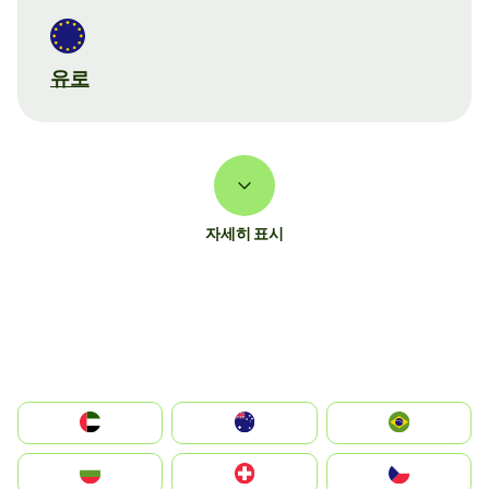
유로
자세히 표시
الإمارات العربية المتحدة
Australia
Brazil
България
Switzerland
Czechia