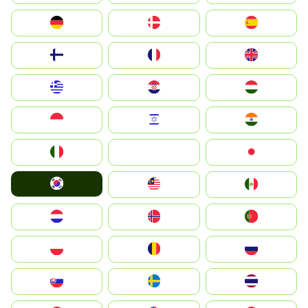
Deutschland
Denmark
España
Suomi
France
United Kingdom
Greece
Hrvatska
Magyarország
Indonesia
Israel
India
Italia
JA
Japan
South Korea
Malay
Mexico
Nederland
Norge
Portugal
Polska
România
Россия
Slovensko
Ruoŧŧa
ไทย