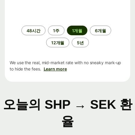
기
48시간
1주
1개월
6개월
간
12개월
5년
We use the real, mid-market rate with no sneaky mark-up
to hide the fees.
Learn more
오늘의 SHP → SEK 환
율