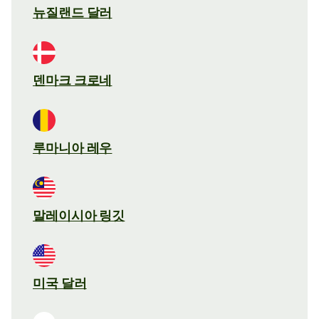
뉴질랜드 달러
덴마크 크로네
루마니아 레우
말레이시아 링깃
미국 달러