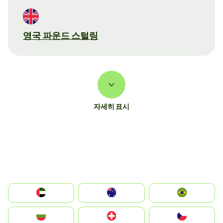
영국 파운드 스털링
자세히 표시
الإمارات العربية المتحدة
Australia
Brazil
България
Switzerland
Czechia