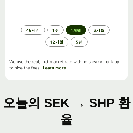
기
48시간
1주
1개월
6개월
간
12개월
5년
We use the real, mid-market rate with no sneaky mark-up
to hide the fees.
Learn more
오늘의 SEK → SHP 환
율