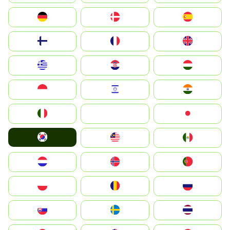
Deutschland
Denmark
España
Suomi
France
United Kingdom
Greece
Hrvatska
Magyarország
Indonesia
Israel
India
Italia
JA
Japan
South Korea
Malay
Mexico
Nederland
Norge
Portugal
Polska
România
Россия
Slovensko
Ruoŧŧa
ไทย