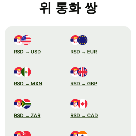
위 통화 쌍
RSD → USD
RSD → EUR
RSD → MXN
RSD → GBP
RSD → ZAR
RSD → CAD