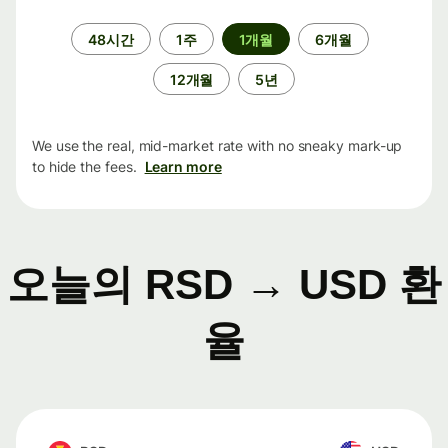
기
48시간
1주
1개월
6개월
간
12개월
5년
We use the real, mid-market rate with no sneaky mark-up
to hide the fees.
Learn more
오늘의 RSD → USD 환
율