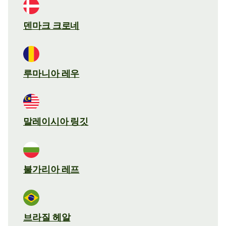
덴마크 크로네
루마니아 레우
말레이시아 링깃
불가리아 레프
브라질 헤알