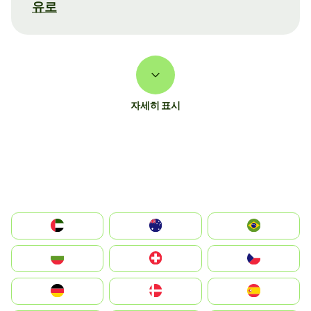
유로
자세히 표시
الإمارات العربية المتحدة
Australia
Brazil
България
Switzerland
Czechia
Deutschland
Denmark
España