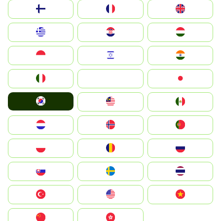
Suomi
France
United Kingdom
Greece
Hrvatska
Magyarország
Indonesia
Israel
India
Italia
JA
Japan
South Korea
Malay
Mexico
Nederland
Norge
Portugal
Polska
România
Россия
Slovensko
Ruoŧŧa
ไทย
Türkiye
United States
Vietnam
中国
中國香港特別行政區