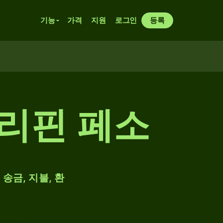
기능
가격
지원
로그인
등록
필리핀 페소
송금, 지불, 환