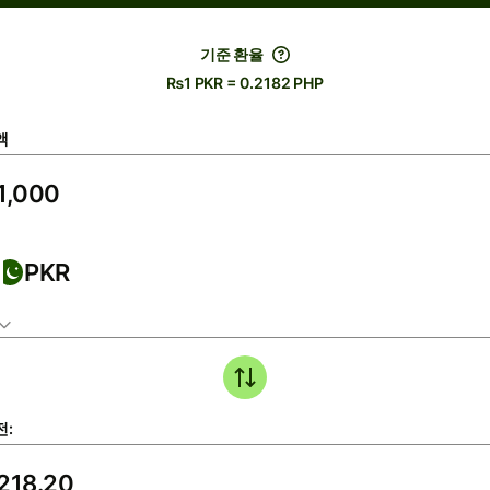
기준 환율
₨1 PKR = 0.2182 PHP
액
PKR
전: