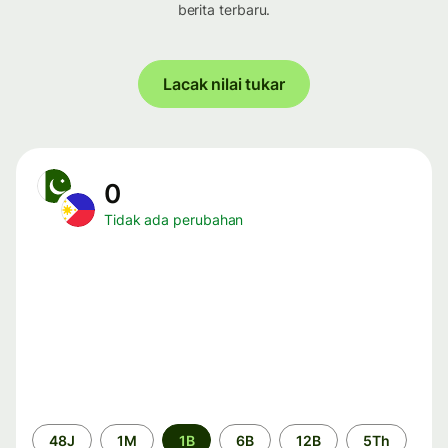
berita terbaru.
Lacak nilai tukar
0
Tidak ada perubahan
Periode
48J
1M
1B
6B
12B
5Th