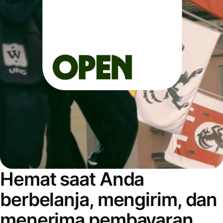
Hemat saat Anda
berbelanja, mengirim, dan
menerima pembayaran