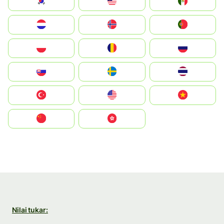
South Korea
Malay
Mexico
Nederland
Norge
Portugal
Polska
România
Россия
Slovensko
Ruoŧŧa
ไทย
Türkiye
United States
Vietnam
中国
中國香港特別行政區
Nilai tukar: