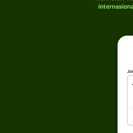
internasion
Ju