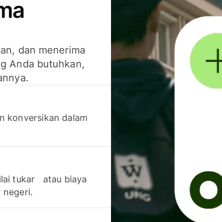
ima
kan, dan menerima
g Anda butuhkan,
annya.
n konversikan dalam
lai tukar atau biaya
 negeri.