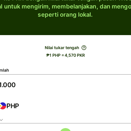
al untuk mengirim, membelanjakan, dan meng
seperti orang lokal.
Nilai tukar tengah
₱1 PHP = 4,570 PKR
mlah
PHP