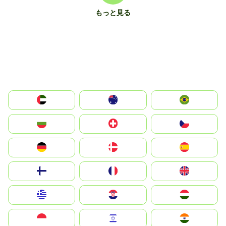
もっと見る
الإمارات العربية المتحدة
Australia
Brazil
България
Switzerland
Czechia
Deutschland
Denmark
España
Suomi
France
United Kingdom
Greece
Hrvatska
Magyarország
Indonesia
Israel
India