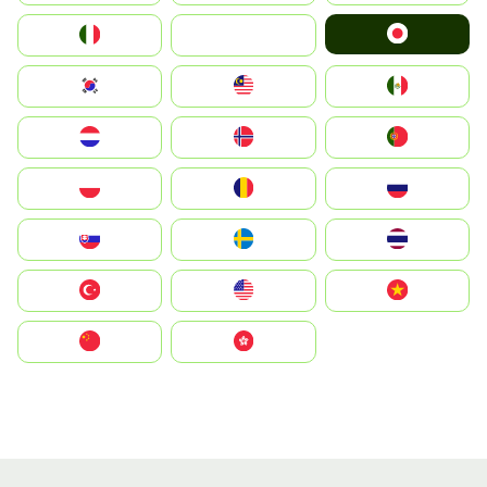
Japan
Italia
JA
South Korea
Malay
Mexico
Nederland
Norge
Portugal
Polska
România
Россия
Slovensko
Ruoŧŧa
ไทย
Türkiye
United States
Vietnam
中国
中國香港特別行政區