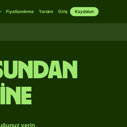
Fiyatlandırma
Yardım
Giriş
Kaydolun
osundan
ine
duğunuz yerin