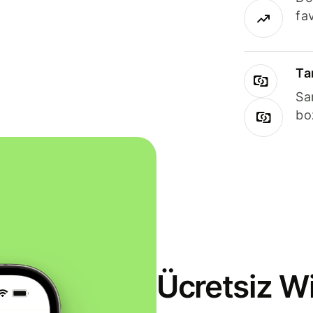
fav
Ta
Sa
bo
Ücretsiz Wi