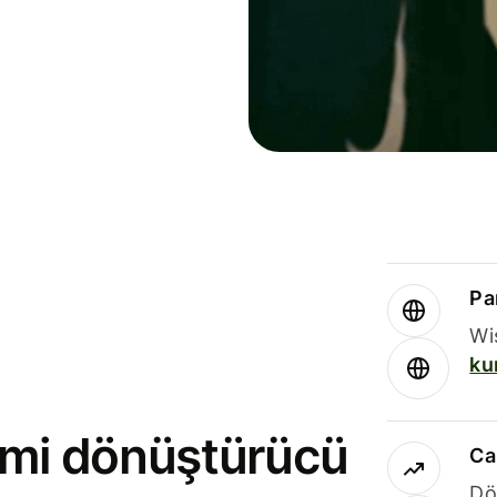
Par
Wi
ku
rimi dönüştürücü
Ca
Dö