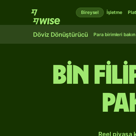
Bireysel
İşletme
Pla
Döviz Dönüştürücü
Para birimleri bakın
bin Fi
Pa
Reel piyasa 