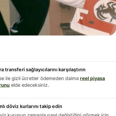
a transferi sağlayıcılarını karşılaştırın
se ile gizli ücretler ödemeden daima
reel piyasa
runu
elde edeceksiniz.
nlı döviz kurlarını takip edin
viz kurunun zamanla nasıl değiştiğini görmek için