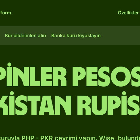
tform
Özellikler
Kur bildirimleri alın
Banka kuru kıyaslayın
lipinler pes
kistan rupis
kuruyla PHP - PKR çevrimi yapın. Wise, bulun