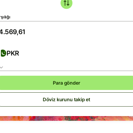
şılığı
PKR
Para gönder
Döviz kurunu takip et