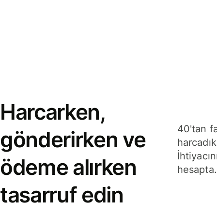
Harcarken,
40'tan f
gönderirken ve
harcadık
İhtiyacın
ödeme alırken
hesapta.
tasarruf edin