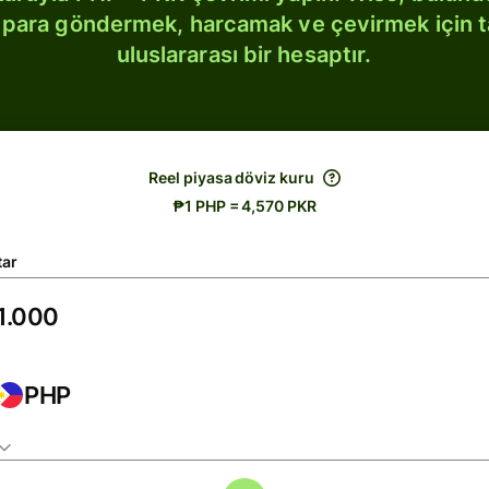
bi para göndermek, harcamak ve çevirmek için 
uluslararası bir hesaptır.
Reel piyasa döviz kuru
₱1 PHP = 4,570 PKR
tar
PHP