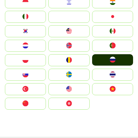
Indonesia
Israel
India
Italia
JA
Japan
South Korea
Malay
Mexico
Nederland
Norge
Portugal
Россия
Polska
România
Slovensko
Ruoŧŧa
ไทย
Türkiye
United States
Vietnam
中国
中國香港特別行政區