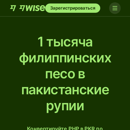
Зарегистрироваться
1 тысяча
филиппинских
песо в
пакистанские
рупии
Конвертируйте PHP в PKR по