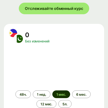
Отслеживайте обменный курс
0
Без изменений
Период
48ч.
1 нед.
1 мес.
6 мес.
времени
12 мес.
5л.