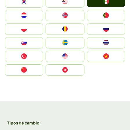
Mexico
South Korea
Malay
Nederland
Norge
Portugal
Polska
România
Россия
Slovensko
Ruoŧŧa
ไทย
Türkiye
United States
Vietnam
中国
中國香港特別行政區
Tipos de cambio: