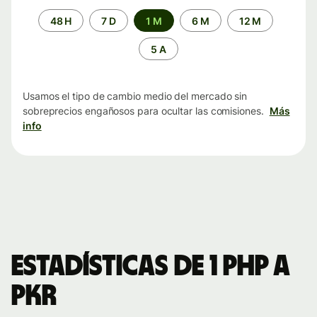
Periodo
48 H
7 D
1 M
6 M
12 M
de
tiempo
5 A
Usamos el tipo de cambio medio del mercado sin
sobreprecios engañosos para ocultar las comisiones.
Más
info
Estadísticas de 1 PHP a
PKR