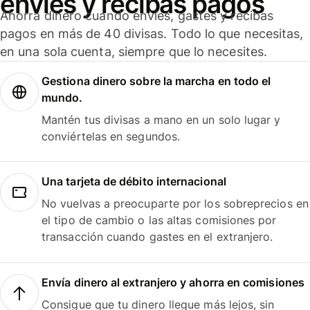
envíes y recibas pagos
Ahorra dinero cuando envíes, gastes y recibas
pagos en más de 40 divisas. Todo lo que necesitas,
en una sola cuenta, siempre que lo necesites.
Gestiona dinero sobre la marcha en todo el
mundo.
Mantén tus divisas a mano en un solo lugar y
conviértelas en segundos.
Una tarjeta de débito internacional
No vuelvas a preocuparte por los sobreprecios en
el tipo de cambio o las altas comisiones por
transacción cuando gastes en el extranjero.
Envía dinero al extranjero y ahorra en comisiones
Consigue que tu dinero llegue más lejos, sin