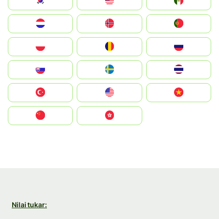
South Korea
Malay
Mexico
Nederland
Norge
Portugal
Polska
România
Россия
Slovensko
Ruoŧŧa
ไทย
Türkiye
United States
Vietnam
中国
中國香港特別行政區
Nilai tukar: