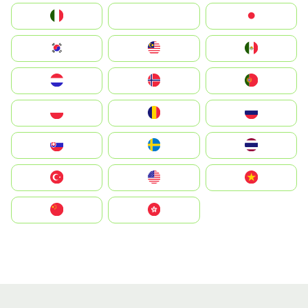
Italia
JA
Japan
South Korea
Malay
Mexico
Nederland
Norge
Portugal
Polska
România
Россия
Slovensko
Ruoŧŧa
ไทย
Türkiye
United States
Vietnam
中国
中國香港特別行政區