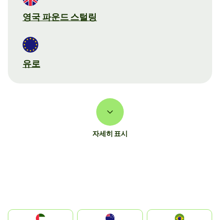
영국 파운드 스털링
유로
자세히 표시
الإمارات العربية المتحدة
Australia
Brazil