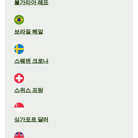
불가리아 레프
브라질 헤알
스웨덴 크로나
스위스 프랑
싱가포르 달러