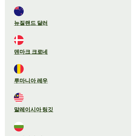
뉴질랜드 달러
덴마크 크로네
루마니아 레우
말레이시아 링깃