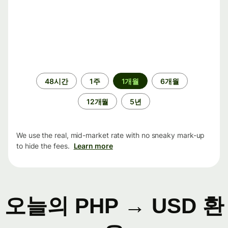
기
48시간
1주
1개월
6개월
간
12개월
5년
We use the real, mid-market rate with no sneaky mark-up
to hide the fees.
Learn more
오늘의 PHP → USD 환