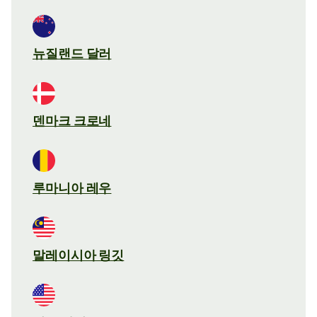
뉴질랜드 달러
덴마크 크로네
루마니아 레우
말레이시아 링깃