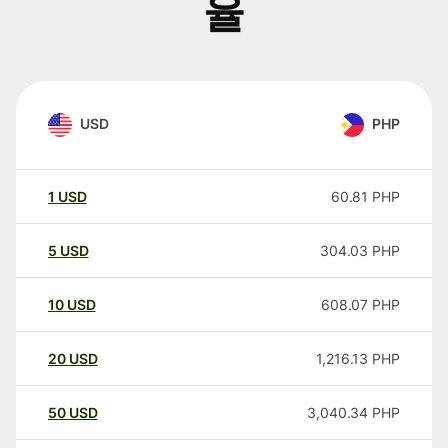
율
USD
PHP
1
USD
60.81
PHP
5
USD
304.03
PHP
10
USD
608.07
PHP
20
USD
1,216.13
PHP
50
USD
3,040.34
PHP