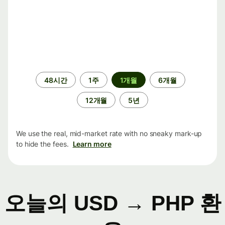
기
48시간
1주
1개월
6개월
간
12개월
5년
We use the real, mid-market rate with no sneaky mark-up
to hide the fees.
Learn more
오늘의 USD → PHP 환