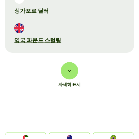
싱가포르 달러
영국 파운드 스털링
자세히 표시
الإمارات العربية المتحدة
Australia
Brazil