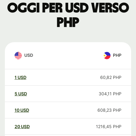
oggi per USD verso
PHP
USD
PHP
1
USD
60,82
PHP
5
USD
304,11
PHP
10
USD
608,23
PHP
20
USD
1216,45
PHP