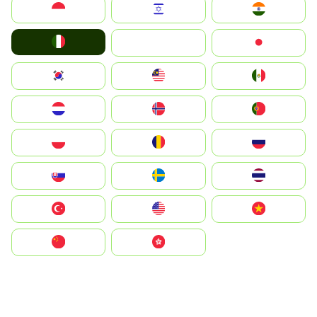
Indonesia
Israel
India
Italia
JA
Japan
South Korea
Malay
Mexico
Nederland
Norge
Portugal
Polska
România
Россия
Slovensko
Ruoŧŧa
ไทย
Türkiye
United States
Vietnam
中国
中國香港特別行政區