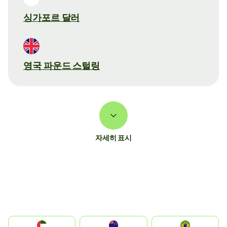
싱가포르 달러
영국 파운드 스털링
자세히 표시
الإمارات العربية المتحدة
Australia
Brazil