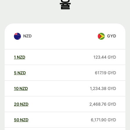
율
NZD
GYD
1
NZD
123.44
GYD
5
NZD
617.19
GYD
10
NZD
1,234.38
GYD
20
NZD
2,468.76
GYD
50
NZD
6,171.90
GYD