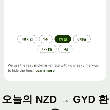
기
48시간
1주
1개월
6개월
간
12개월
5년
We use the real, mid-market rate with no sneaky mark-up
to hide the fees.
Learn more
오늘의 NZD → GYD 환