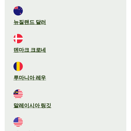
뉴질랜드 달러
덴마크 크로네
루마니아 레우
말레이시아 링깃