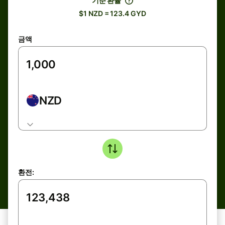
기준 환율
$1 NZD = 123.4 GYD
금액
NZD
환전: