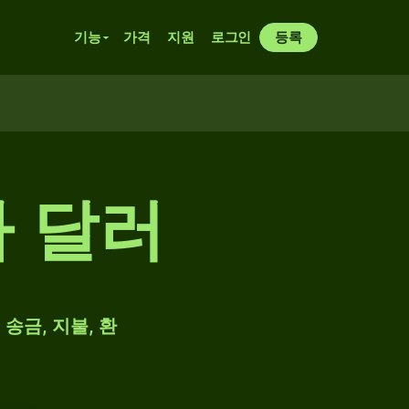
기능
가격
지원
로그인
등록
나 달러
송금, 지불, 환