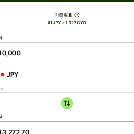
기준 환율
¥1 JPY = 1.327 GYD
액
JPY
전: