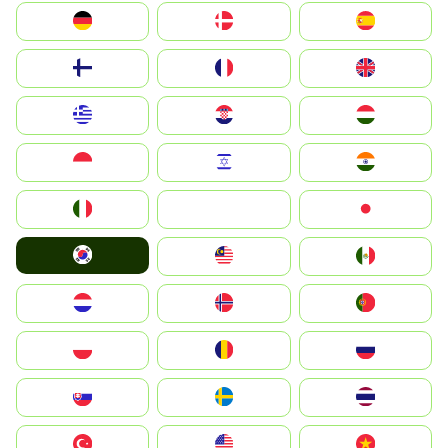
Deutschland
Denmark
España
Suomi
France
United Kingdom
Greece
Hrvatska
Magyarország
Indonesia
Israel
India
Italia
JA
Japan
South Korea
Malay
Mexico
Nederland
Norge
Portugal
Polska
România
Россия
Slovensko
Ruoŧŧa
ไทย
Türkiye
United States
Vietnam