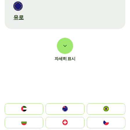
유로
자세히 표시
الإمارات العربية المتحدة
Australia
Brazil
България
Switzerland
Czechia