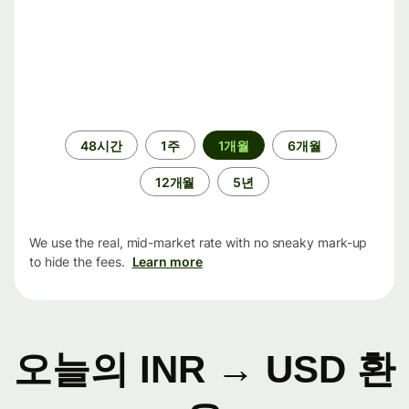
기
48시간
1주
1개월
6개월
간
12개월
5년
We use the real, mid-market rate with no sneaky mark-up
to hide the fees.
Learn more
오늘의 INR → USD 환