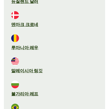
뉴질랜드 달러
덴마크 크로네
루마니아 레우
말레이시아 링깃
불가리아 레프