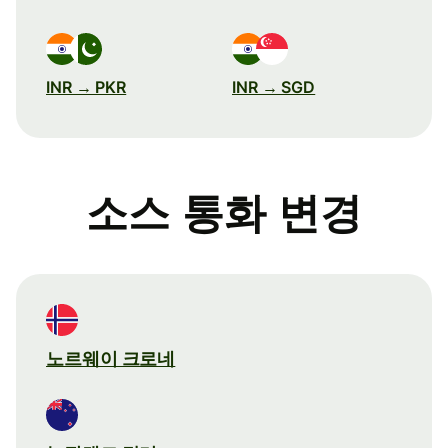
INR → PKR
INR → SGD
소스 통화 변경
노르웨이 크로네