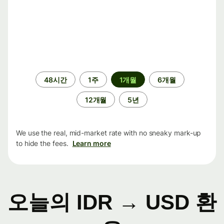
기
48시간
1주
1개월
6개월
간
12개월
5년
We use the real, mid-market rate with no sneaky mark-up
to hide the fees.
Learn more
오늘의 IDR → USD 환