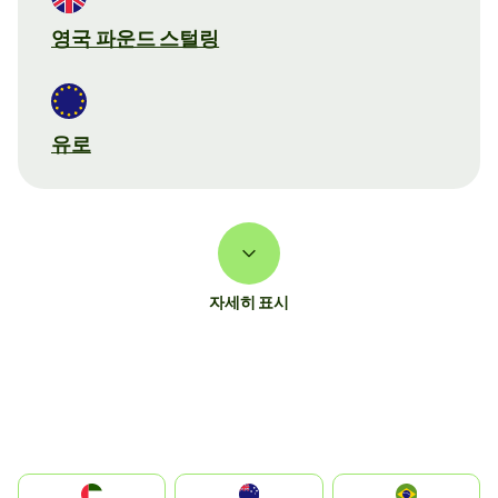
영국 파운드 스털링
유로
자세히 표시
الإمارات العربية المتحدة
Australia
Brazil