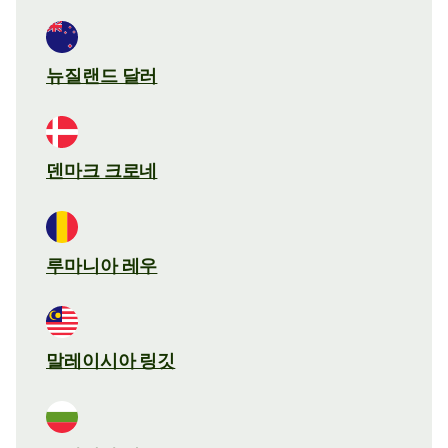
뉴질랜드 달러
덴마크 크로네
루마니아 레우
말레이시아 링깃