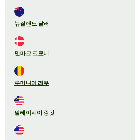
뉴질랜드 달러
덴마크 크로네
루마니아 레우
말레이시아 링깃