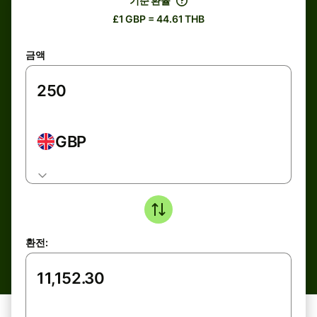
기준 환율
£1 GBP = 44.61 THB
금액
GBP
환전: