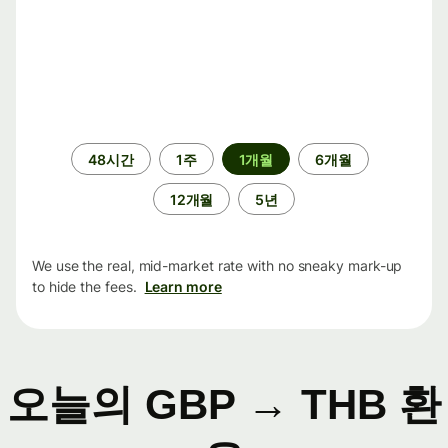
기
48시간
1주
1개월
6개월
간
12개월
5년
We use the real, mid-market rate with no sneaky mark-up
to hide the fees.
Learn more
오늘의 GBP → THB 환