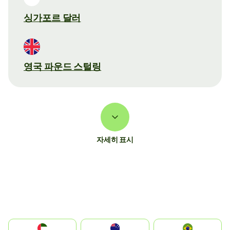
싱가포르 달러
영국 파운드 스털링
자세히 표시
الإمارات العربية المتحدة
Australia
Brazil