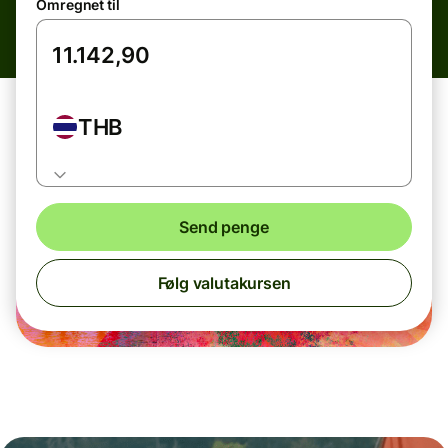
Omregnet til
THB
Send penge
Følg valutakursen