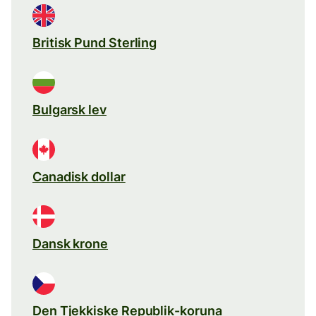
Britisk Pund Sterling
Bulgarsk lev
Canadisk dollar
Dansk krone
Den Tjekkiske Republik-koruna