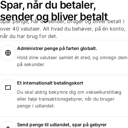
Spar, når du betaler,
sender og bliver betalt
Spar penge, når du sender, bruger og bliver betalt i
over 40 valutaer. Alt hvad du behøver, på én konto,
når du har brug for det.
Administrer penge på farten globalt.
Hold dine valutaer samlet ét sted, og omregn dem
på sekunder.
Et internationalt betalingskort
Du skal aldrig bekymre dig om vekselkurstillæg
eller høje transaktionsgebyrer, når du bruger
penge i udlandet.
Send penge til udlandet, spar på gebyrer