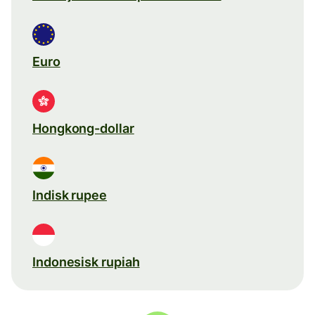
Euro
Hongkong-dollar
Indisk rupee
Indonesisk rupiah