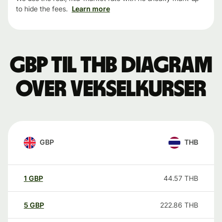
to hide the fees.
Learn more
GBP til THB Diagram
over vekselkurser
GBP
THB
1
GBP
44.57
THB
5
GBP
222.86
THB