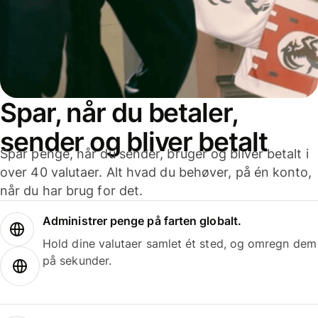
Spar, når du betaler,
sender og bliver betalt
Spar penge, når du sender, bruger og bliver betalt i
over 40 valutaer. Alt hvad du behøver, på én konto,
når du har brug for det.
Administrer penge på farten globalt.
Hold dine valutaer samlet ét sted, og omregn dem
på sekunder.