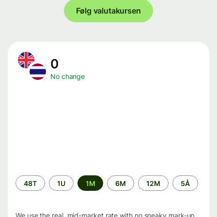
Følg valutakursen
0
No change
Time
48T
1U
1M
6M
12M
5Å
period
We use the real, mid-market rate with no sneaky mark-up