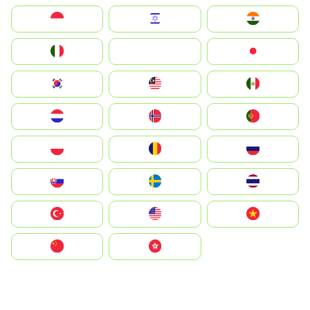
Indonesia
Israel
India
Italia
JA
Japan
South Korea
Malay
Mexico
Nederland
Norge
Portugal
Polska
România
Россия
Slovensko
Ruoŧŧa
ไทย
Türkiye
United States
Vietnam
中国
中國香港特別行政區