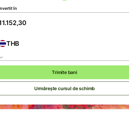
vertit în
THB
Trimite bani
Urmărește cursul de schimb