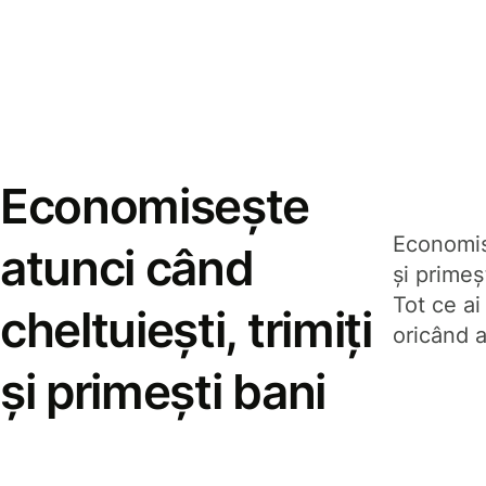
Economisește
Economise
atunci când
și prime
Tot ce ai
cheltuiești, trimiți
oricând a
și primești bani