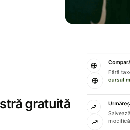
Compară 
Fără tax
cursul m
stră gratuită
Urmăreșt
Salvează
modifică