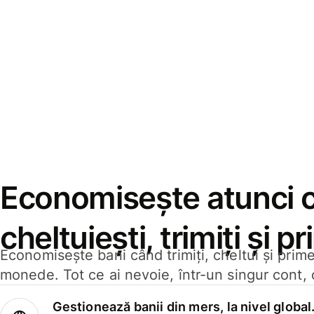
Economisește atunci 
cheltuiești, trimiți și p
Economisește bani când trimiți, cheltui și prim
monede. Tot ce ai nevoie, într-un singur cont, 
Gestionează banii din mers, la nivel global