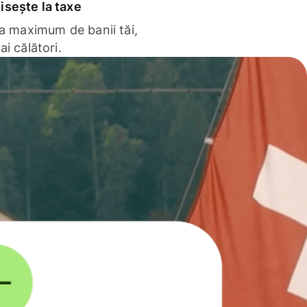
sește la taxe
la maximum de banii tăi,
ai călători.