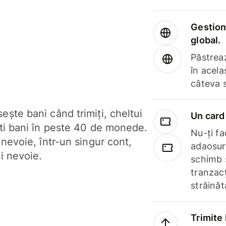
Gestione
global.
Păstrea
în acela
câteva 
ște bani când trimiți, cheltui
Un card 
ști bani în peste 40 de monede.
Nu-ți fac
 nevoie, într-un singur cont,
adaosuri
i nevoie.
schimb 
tranzacț
străinăt
Trimite 