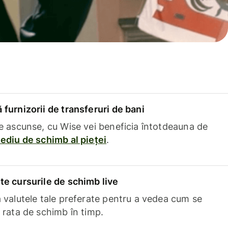
furnizorii de transferuri de bani
e ascunse, cu Wise vei beneficia întotdeauna de
ediu de schimb al pieței
.
e cursurile de schimb live
 valutele tale preferate pentru a vedea cum se
 rata de schimb în timp.