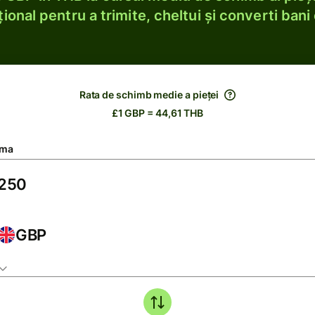
ional pentru a trimite, cheltui și converti bani 
Rata de schimb medie a pieței
£1 GBP = 44,61 THB
ma
GBP