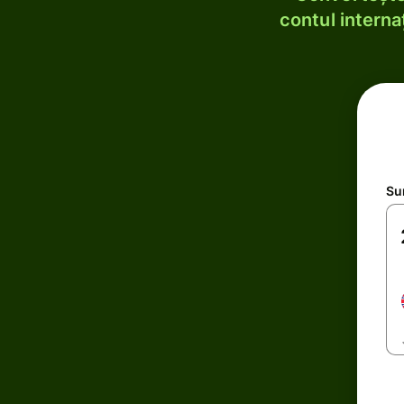
contul internaț
Su