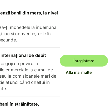
ază banii din mers, la nivel
ză-ți monedele la îndemână
și loc și convertește-le în
secunde.
internațional de debit
Înregistrare
e griji cu privire la
le comerciale la cursul de
Află mai multe
sau la comisioanele mari de
ie atunci când cheltui în
ate.
bani în străinătate,