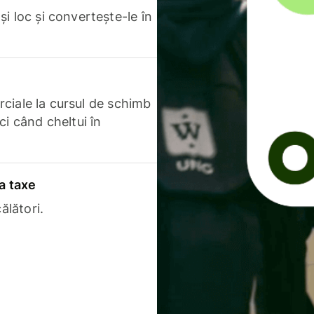
i loc și convertește-le în
erciale la cursul de schimb
ci când cheltui în
a taxe
ălători.