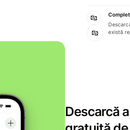
Complet 
Descarcă
există r
Descarcă ap
gratuită d