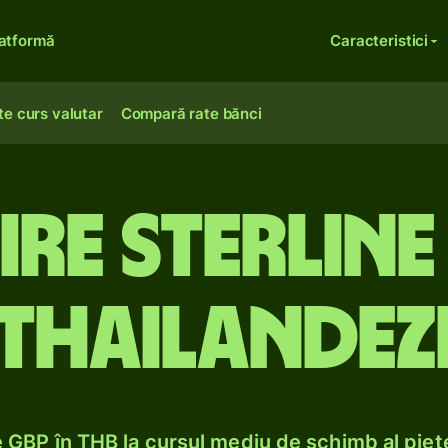
atformă
Caracteristici
te curs valutar
Compară rate bănci
ire sterline
thailandez
GBP în THB la cursul mediu de schimb al pieț