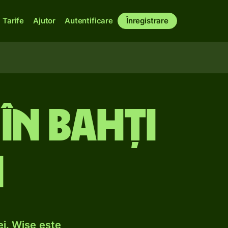
Tarife
Ajutor
Autentificare
Înregistrare
 în bahți
i
ei. Wise este