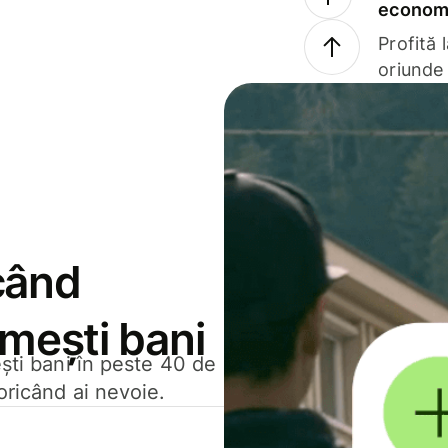
economi
Profită 
oriunde 
când
rimești bani
ești bani în peste 40 de
oricând ai nevoie.
.