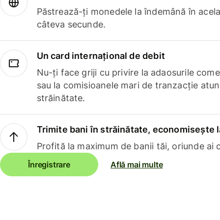
Păstrează-ți monedele la îndemână în acelaș
câteva secunde.
Un card internațional de debit
Nu-ți face griji cu privire la adaosurile com
sau la comisioanele mari de tranzacție atun
străinătate.
Trimite bani în străinătate, economisește l
Profită la maximum de banii tăi, oriunde ai c
Înregistrare
Află mai multe