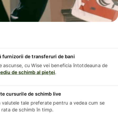
furnizorii de transferuri de bani
e ascunse, cu Wise vei beneficia întotdeauna de
ediu de schimb al pieței
.
e cursurile de schimb live
 valutele tale preferate pentru a vedea cum se
 rata de schimb în timp.