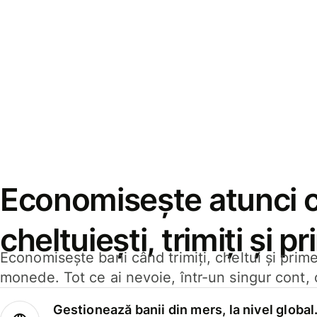
Economisește atunci 
cheltuiești, trimiți și p
Economisește bani când trimiți, cheltui și prim
monede. Tot ce ai nevoie, într-un singur cont, 
Gestionează banii din mers, la nivel global