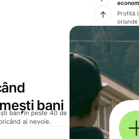
economi
Profită 
oriunde 
când
rimești bani
ești bani în peste 40 de
oricând ai nevoie.
.