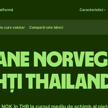
atformă
Caracteristici
te curs valutar
Compară rate bănci
ne norvegi
hți thailand
NOK în THB la cursul mediu de schimb al pieț