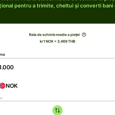
ional pentru a trimite, cheltui și converti bani 
Rata de schimb medie a pieței
kr1 NOK = 3,469 THB
ma
NOK