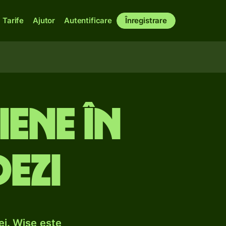
Tarife
Ajutor
Autentificare
Înregistrare
ene în
ezi
ei. Wise este