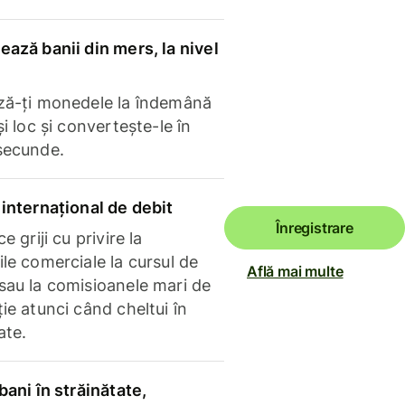
ază banii din mers, la nivel
ză-ți monedele la îndemână
și loc și convertește-le în
secunde.
internațional de debit
Înregistrare
e griji cu privire la
le comerciale la cursul de
Află mai multe
sau la comisioanele mari de
ie atunci când cheltui în
ate.
bani în străinătate,