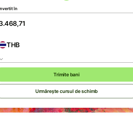
vertit în
THB
Trimite bani
Urmărește cursul de schimb