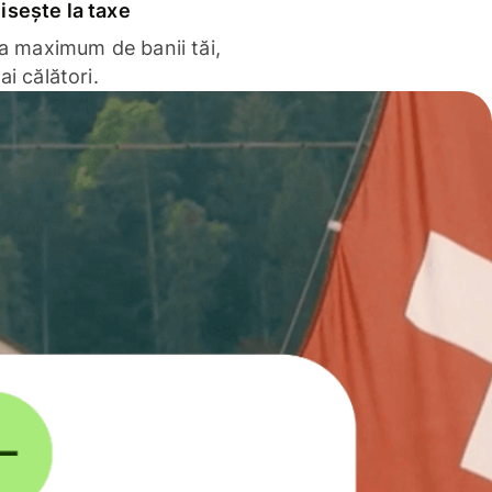
sește la taxe
la maximum de banii tăi,
ai călători.