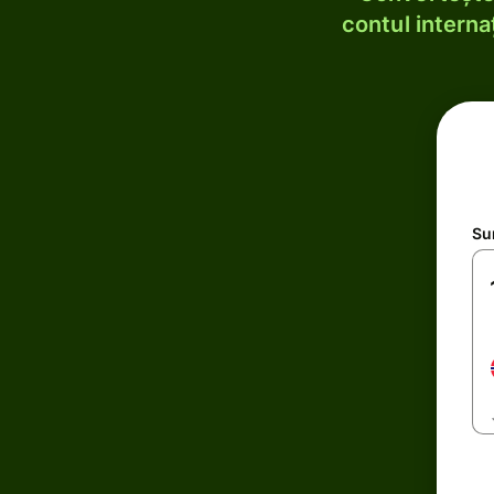
contul internaț
Su