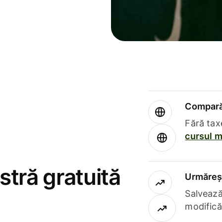
Compară 
Fără tax
cursul m
stră gratuită
Urmăreșt
Salvează
modifică