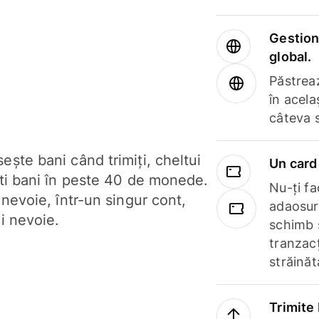
Gestione
global.
Păstrea
în acela
câteva 
ște bani când trimiți, cheltui
Un card 
ști bani în peste 40 de monede.
Nu-ți fac
 nevoie, într-un singur cont,
adaosuri
i nevoie.
schimb 
tranzacț
străinăt
Trimite 