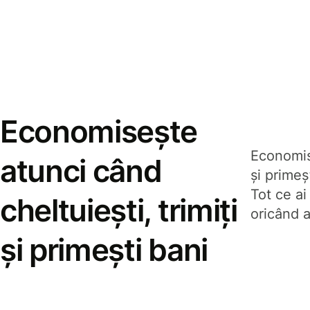
Economisește
Economise
atunci când
și prime
Tot ce ai
cheltuiești, trimiți
oricând a
și primești bani