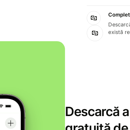
Complet 
Descarcă
există r
Descarcă ap
gratuită d