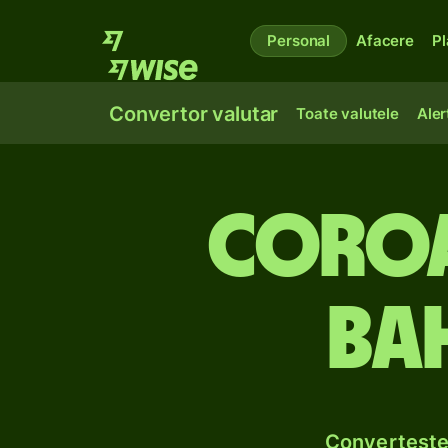
Personal
Afacere
Pl
Convertor valutar
Toate valutele
Aler
Coroa
ba
Convertește 