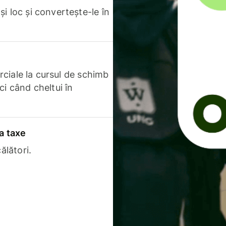
i loc și convertește-le în
erciale la cursul de schimb
ci când cheltui în
a taxe
ălători.