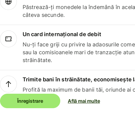
Păstrează-ți monedele la îndemână în acelaș
câteva secunde.
Un card internațional de debit
Nu-ți face griji cu privire la adaosurile com
sau la comisioanele mari de tranzacție atun
străinătate.
Trimite bani în străinătate, economisește l
Profită la maximum de banii tăi, oriunde ai c
Înregistrare
Află mai multe