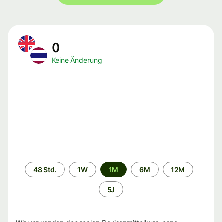
0
Keine Änderung
Zeitraum
48 Std.
1W
1M
6M
12M
5J