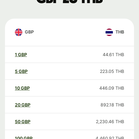
GBP
THB
1
GBP
44.61
THB
5
GBP
223.05
THB
10
GBP
446.09
THB
20
GBP
892.18
THB
50
GBP
2,230.46
THB
100
GBP
4,460.92
THB