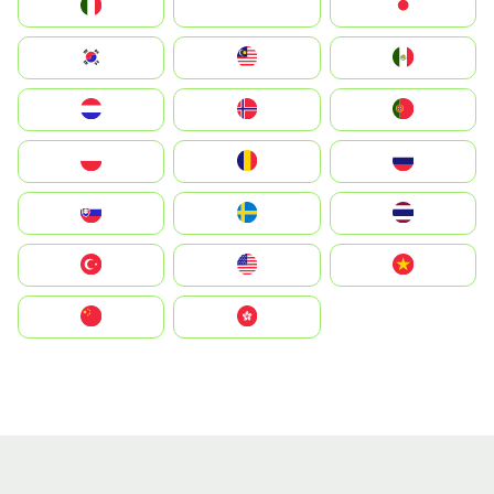
Italia
JA
Japan
South Korea
Malay
Mexico
Nederland
Norge
Portugal
Polska
România
Россия
Slovensko
Ruoŧŧa
ไทย
Türkiye
United States
Vietnam
中国
中國香港特別行政區