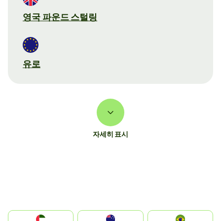
영국 파운드 스털링
유로
자세히 표시
الإمارات العربية المتحدة
Australia
Brazil