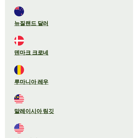
뉴질랜드 달러
덴마크 크로네
루마니아 레우
말레이시아 링깃