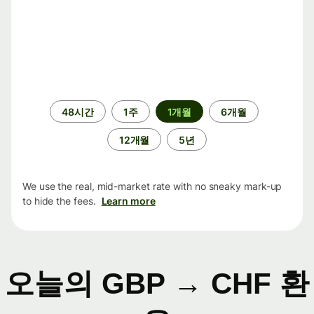
기
48시간
1주
1개월
6개월
간
12개월
5년
We use the real, mid-market rate with no sneaky mark-up
to hide the fees.
Learn more
오늘의 GBP → CHF 환