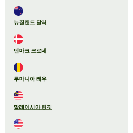
뉴질랜드 달러
덴마크 크로네
루마니아 레우
말레이시아 링깃