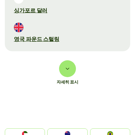
싱가포르 달러
영국 파운드 스털링
자세히 표시
الإمارات العربية المتحدة
Australia
Brazil