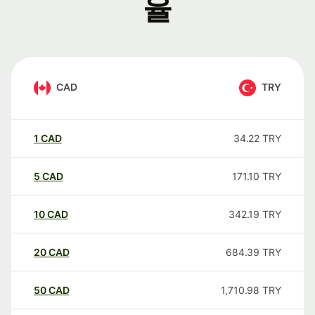
율
CAD
TRY
1
CAD
34.22
TRY
5
CAD
171.10
TRY
10
CAD
342.19
TRY
20
CAD
684.39
TRY
50
CAD
1,710.98
TRY