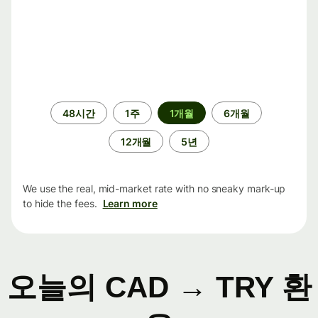
기
48시간
1주
1개월
6개월
간
12개월
5년
We use the real, mid-market rate with no sneaky mark-up
to hide the fees.
Learn more
오늘의 CAD → TRY 환