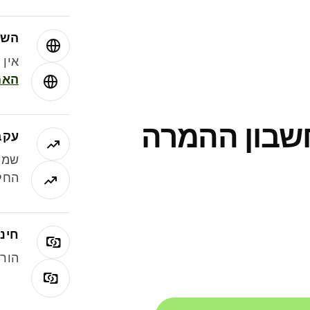
השו
אין עמ
האמ
חשבון ההמרה
עקב
שמר
החלי
חינם
הורי