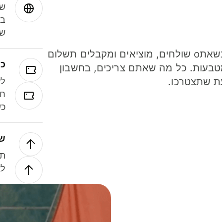
שמ
במ
שנ
חסכו כסף כשאתo שולחים, מוציאים ומקבלים תשלום
כר
ל 40 מטבעות. כל מה שאתם צריכים, בחשבון
ת שתצטרכו.
לע
חל
כש
של
תנ
לא