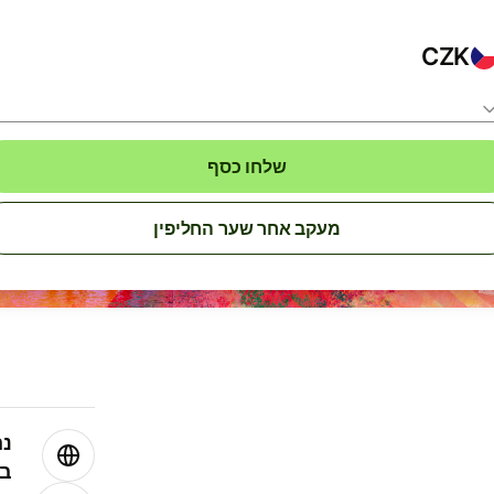
CZK
שלחו כסף
מעקב אחר שער החליפין
נה
בע