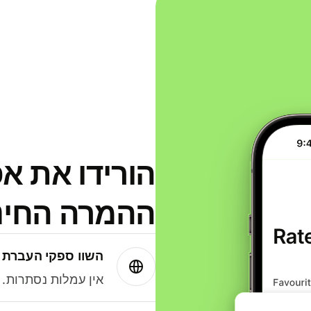
הורידו את א
ההמרה החינמית
השוו ספקי העברת 
אין עמלות נסתרות. עם Wise תמיד תק