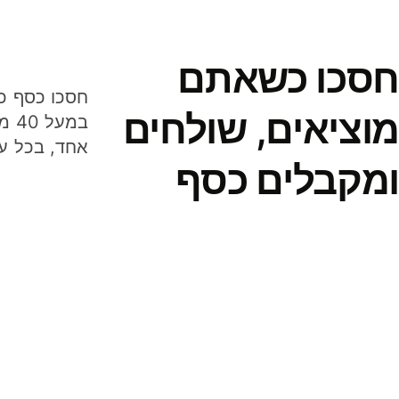
חסכו כשאתם
מוציאים, שולחים
במע
אחד, בכל ע
ומקבלים כסף