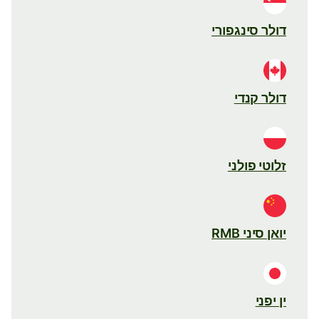
דולר סינגפורי
דולר קנדי
זלוטי פולני
יואן סיני RMB
ין יפני