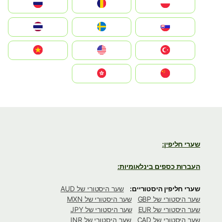
Polska
România
Россия
Slovensko
Ruoŧŧa
ไทย
Türkiye
United States
Vietnam
中国
中國香港特別行政區
שערי חליפין:
העברות כספים בינלאומיות:
שערי חליפין היסטוריים:
שער היסטורי של AUD
שער היסטורי של GBP
שער היסטורי של MXN
שער היסטורי של EUR
שער היסטורי של JPY
שער היסטורי של CAD
שער היסטורי של INR