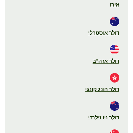
אירו
דולר אוסטרלי
דולר ארה"ב
דולר הונג קונגי
דולר ניו זילנדי