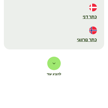
כתר דני
כתר נורווגי
להציג עוד