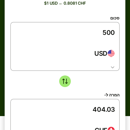
$1 USD ← 0.8081 CHF
סכום
USD
המרה ל-