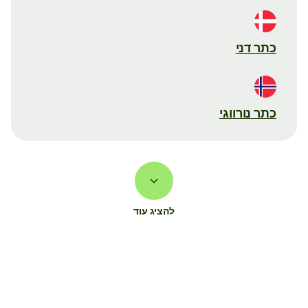
כתר דני
כתר נורווגי
להציג עוד