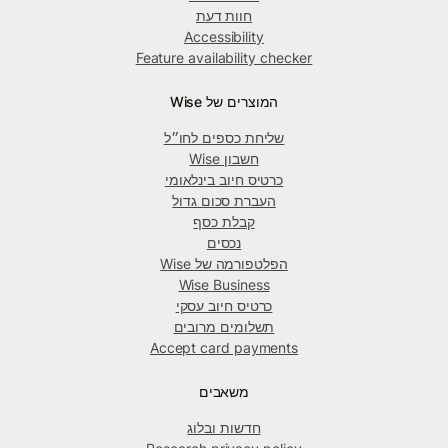
חוות דעת
Accessibility
Feature availability checker
המוצרים של Wise
שליחת כספים לחו״ל
חשבון Wise
כרטיס חיוב בינלאומי
העברת סכום גדול
קבלת כסף
נכסים
הפלטפורמה של Wise
Wise Business
כרטיס חיוב עסקי
תשלומים מרובים
Accept card payments
משאבים
חדשות ובלוג