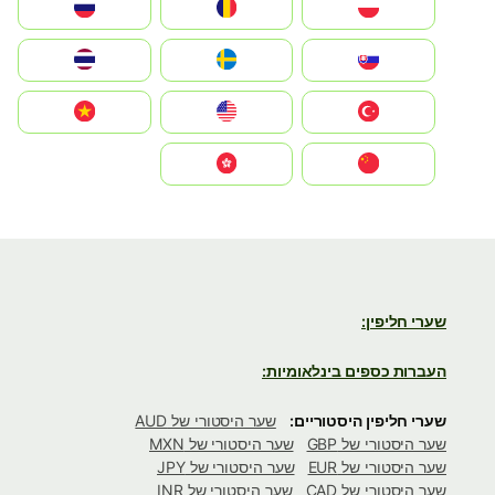
Polska
România
Россия
Slovensko
Ruoŧŧa
ไทย
Türkiye
United States
Vietnam
中国
中國香港特別行政區
שערי חליפין:
העברות כספים בינלאומיות:
שערי חליפין היסטוריים:
שער היסטורי של AUD
שער היסטורי של GBP
שער היסטורי של MXN
שער היסטורי של EUR
שער היסטורי של JPY
שער היסטורי של CAD
שער היסטורי של INR