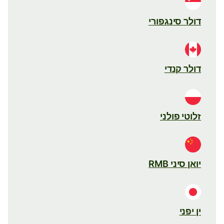
דולר סינגפורי
דולר קנדי
זלוטי פולני
יואן סיני RMB
ין יפני