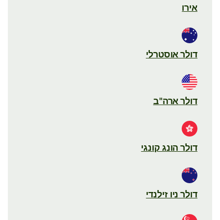
אירו
דולר אוסטרלי
דולר ארה"ב
דולר הונג קונגי
דולר ניו זילנדי