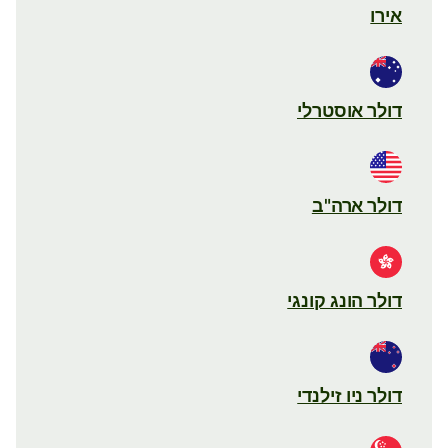
אירו
דולר אוסטרלי
דולר ארה"ב
דולר הונג קונגי
דולר ניו זילנדי