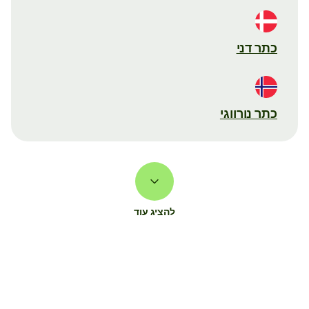
כתר דני
כתר נורווגי
להציג עוד