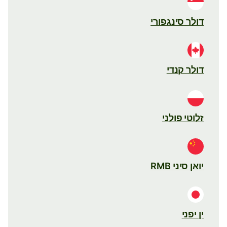
דולר סינגפורי
דולר קנדי
זלוטי פולני
יואן סיני RMB
ין יפני