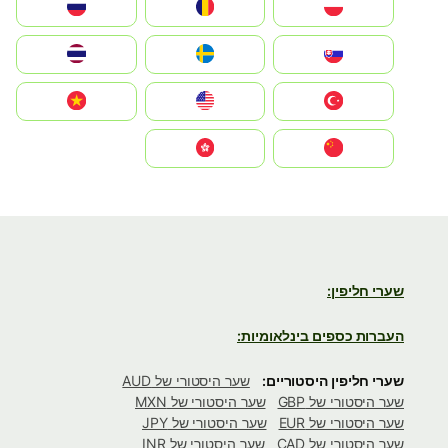
Polska
România
Россия
Slovensko
Ruoŧŧa
ไทย
Türkiye
United States
Vietnam
中国
中國香港特別行政區
שערי חליפין:
העברות כספים בינלאומיות:
שערי חליפין היסטוריים:
שער היסטורי של AUD
שער היסטורי של GBP
שער היסטורי של MXN
שער היסטורי של EUR
שער היסטורי של JPY
שער היסטורי של CAD
שער היסטורי של INR