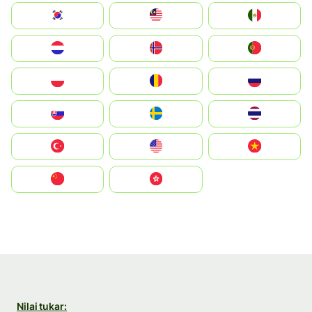
South Korea
Malay
Mexico
Nederland
Norge
Portugal
Polska
România
Россия
Slovensko
Ruoŧŧa
ไทย
Türkiye
United States
Vietnam
中国
中國香港特別行政區
Nilai tukar: