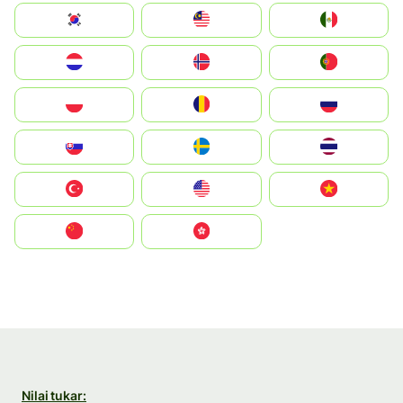
South Korea
Malay
Mexico
Nederland
Norge
Portugal
Polska
România
Россия
Slovensko
Ruoŧŧa
ไทย
Türkiye
United States
Vietnam
中国
中國香港特別行政區
Nilai tukar: